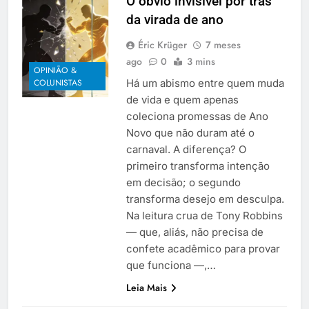
O óbvio invisível por trás
da virada de ano
Éric Krüger
7 meses
ago
0
3 mins
OPINIÃO &
Há um abismo entre quem muda
COLUNISTAS
de vida e quem apenas
coleciona promessas de Ano
Novo que não duram até o
carnaval. A diferença? O
primeiro transforma intenção
em decisão; o segundo
transforma desejo em desculpa.
Na leitura crua de Tony Robbins
— que, aliás, não precisa de
confete acadêmico para provar
que funciona —,…
Leia Mais