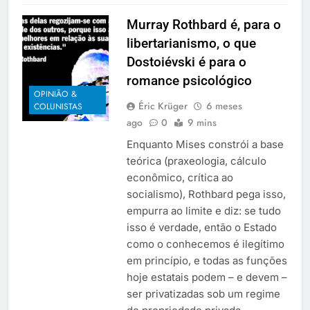
Murray Rothbard é, para o
libertarianismo, o que
Dostoiévski é para o
romance psicológico
OPINIÃO &
Éric Krüger
6 meses
COLUNISTAS
ago
0
9 mins
Enquanto Mises constrói a base
teórica (praxeologia, cálculo
econômico, crítica ao
socialismo), Rothbard pega isso,
empurra ao limite e diz: se tudo
isso é verdade, então o Estado
como o conhecemos é ilegítimo
em princípio, e todas as funções
hoje estatais podem – e devem –
ser privatizadas sob um regime