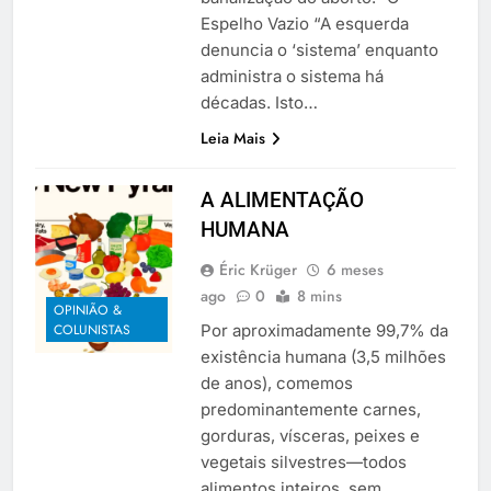
Espelho Vazio “A esquerda
denuncia o ‘sistema’ enquanto
administra o sistema há
décadas. Isto…
Leia Mais
A ALIMENTAÇÃO
HUMANA
Éric Krüger
6 meses
ago
0
8 mins
OPINIÃO &
Por aproximadamente 99,7% da
COLUNISTAS
existência humana (3,5 milhões
de anos), comemos
predominantemente carnes,
gorduras, vísceras, peixes e
vegetais silvestres—todos
alimentos inteiros, sem