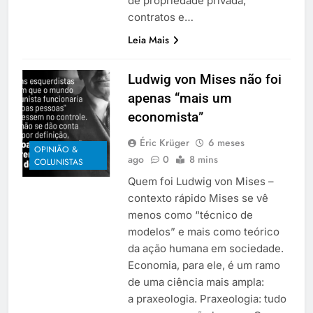
de propriedade privada,
contratos e…
Leia Mais
Ludwig von Mises não foi
apenas “mais um
economista”
Éric Krüger
6 meses
OPINIÃO &
ago
0
8 mins
COLUNISTAS
Quem foi Ludwig von Mises –
contexto rápido Mises se vê
menos como “técnico de
modelos” e mais como teórico
da ação humana em sociedade.
Economia, para ele, é um ramo
de uma ciência mais ampla:
a praxeologia. Praxeologia: tudo