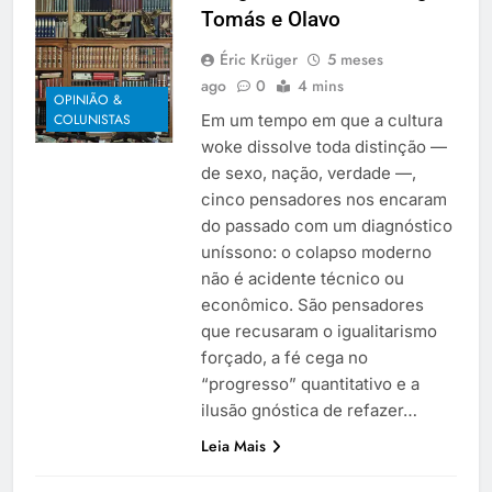
Tomás e Olavo
Éric Krüger
5 meses
ago
0
4 mins
OPINIÃO &
Em um tempo em que a cultura
COLUNISTAS
woke dissolve toda distinção —
de sexo, nação, verdade —,
cinco pensadores nos encaram
do passado com um diagnóstico
uníssono: o colapso moderno
não é acidente técnico ou
econômico. São pensadores
que recusaram o igualitarismo
forçado, a fé cega no
“progresso” quantitativo e a
ilusão gnóstica de refazer…
Leia Mais