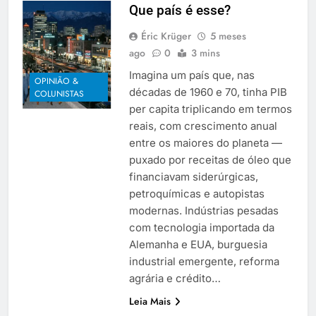
Que país é esse?
Éric Krüger
5 meses
ago
0
3 mins
Imagina um país que, nas
OPINIÃO &
décadas de 1960 e 70, tinha PIB
COLUNISTAS
per capita triplicando em termos
reais, com crescimento anual
entre os maiores do planeta —
puxado por receitas de óleo que
financiavam siderúrgicas,
petroquímicas e autopistas
modernas. Indústrias pesadas
com tecnologia importada da
Alemanha e EUA, burguesia
industrial emergente, reforma
agrária e crédito…
Leia Mais