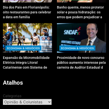
Dia dos Pais em Florianópolis:
Banho quente, menos protetor
oito restaurantes para celebrar
solar e pouca hidratação: os
a data em família
erros que podem prejudicar a
pele e o couro cabeludo no
inverno
ECONOMIA & NEGÓCIOS
ECONOMIA & NEGÓCIOS
Expansão da Micromobilidade
Proximidade de novo concurso
Elétrica Integra Litoral
público aumenta interesse pela
Catarinense com Sistema de
carreira de Auditor Estadual de
Patinetes Compartilhados
Finanças Públicas; live no
Youtube irá sanar dúvidas
Atalhos
Categorias