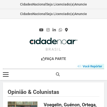
Cidades
Nacional
Seja Licenciado(a)
Anuncie
Cidades
Nacional
Seja Licenciado(a)
Anuncie
Skip
to
content
CIDADENOAR.C
BRASIL
FAÇA PARTE
Você Repórter
Opinião & Colunistas
Voegelin, Guénon, Ortega,