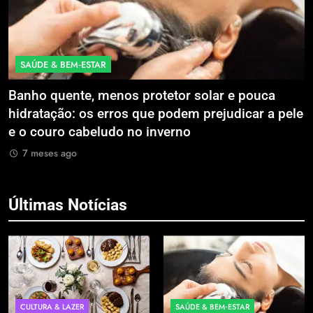
SAÚDE & BEM‑ESTAR
Banho quente, menos protetor solar e pouca
E
hidratação: os erros que podem prejudicar a pele
L
e o couro cabeludo no inverno
C
7 meses ago
Últimas Notícias
CULTURA & LAZER
SAÚDE & BEM‑ESTAR