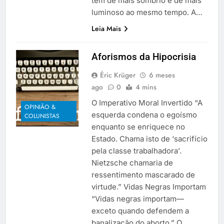
tem de mais sombrio e de mais
luminoso ao mesmo tempo. A…
Leia Mais
Aforismos da Hipocrisia
Éric Krüger
6 meses
ago
0
4 mins
O Imperativo Moral Invertido “A
OPINIÃO &
esquerda condena o egoísmo
COLUNISTAS
enquanto se enriquece no
Estado. Chama isto de ‘sacrifício
pela classe trabalhadora’.
Nietzsche chamaria de
ressentimento mascarado de
virtude.” Vidas Negras Importam
“Vidas negras importam—
exceto quando defendem a
banalização do aborto.” O