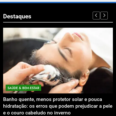
Destaques
ECONOMIA & NEGÓCIOS
 solar e pouca
Expansão da Micromobilidade Elé
m prejudicar a pele
Litoral Catarinense com Sistema
o
Compartilhados