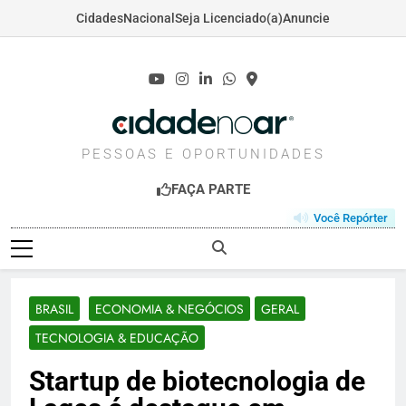
Cidades
Nacional
Seja Licenciado(a)
Anuncie
Skip
to
content
CIDADENOAR.COM
PESSOAS E OPORTUNIDADES
FAÇA PARTE
Você Repórter
BRASIL
ECONOMIA & NEGÓCIOS
GERAL
TECNOLOGIA & EDUCAÇÃO
Startup de biotecnologia de