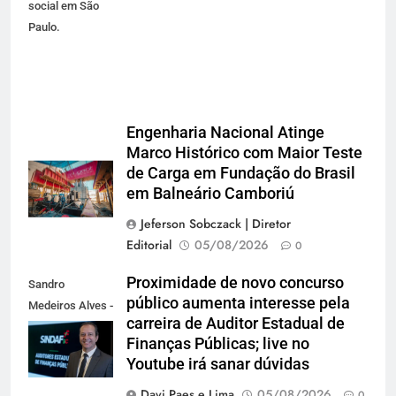
social em São
Paulo.
Engenharia Nacional Atinge
Marco Histórico com Maior Teste
de Carga em Fundação do Brasil
em Balneário Camboriú
Jeferson Sobczack | Diretor
Editorial
05/08/2026
0
Proximidade de novo concurso
Sandro
público aumenta interesse pela
Medeiros Alves -
carreira de Auditor Estadual de
Presidente do
Finanças Públicas; live no
Sindaf-SC
Youtube irá sanar dúvidas
Davi Paes e Lima
05/08/2026
0