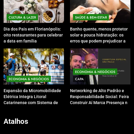
CULTURA & LAZER
SAÚDE & BEM‑ESTAR
Dia dos Pais em Florianópolis:
Banho quente, menos protetor
oito restaurantes para celebrar
solar e pouca hidratação: os
a data em família
erros que podem prejudicar a
pele e o couro cabeludo no
inverno
ECONOMIA & NEGÓCIOS
ECONOMIA & NEGÓCIOS
CAPA
Expansão da Micromobilidade
Networking de Alto Padrão e
Elétrica Integra Litoral
Responsabilidade Social: Feira
Catarinense com Sistema de
Construir Aí Marca Presença no
Patinetes Compartilhados
Leilão do Instituto Neymar Jr.
Atalhos