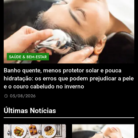
SAÚDE & BEM‑ESTAR
Banho quente, menos protetor solar e pouca
E
hidratação: os erros que podem prejudicar a pele
L
e o couro cabeludo no inverno
C
05/08/2026
Últimas Notícias