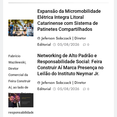
Expansão da Micromobilidade
Elétrica Integra Litoral
Catarinense com Sistema de
Patinetes Compartilhados
Jeferson Sobczack | Diretor
Editorial
05/08/2026
0
Networking de Alto Padrão e
Fabrício
Responsabilidade Social: Feira
Wazilewski,
Construir Aí Marca Presença no
Diretor
Leilão do Instituto Neymar Jr.
Comercial da
Feira Construir
Jeferson Sobczack | Diretor
Aí, ao lado de
Editorial
05/08/2026
0
Neymar Pai em
evento de
negócios e
responsabilidade