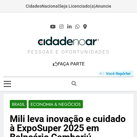
Cidades
Nacional
Seja Licenciado(a)
Anuncie
Skip
to
content
CIDADENOAR.COM
PESSOAS E OPORTUNIDADES
FAÇA PARTE
Você Repórter
BRASIL
ECONOMIA & NEGÓCIOS
Mili leva inovação e cuidado
à ExpoSuper 2025 em