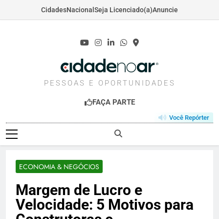
Cidades
Nacional
Seja Licenciado(a)
Anuncie
Skip
to
content
CIDADENOAR.COM
PESSOAS E OPORTUNIDADES
FAÇA PARTE
Você Repórter
ECONOMIA & NEGÓCIOS
Margem de Lucro e
Velocidade: 5 Motivos para