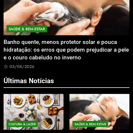
ECONOMIA & NEGÓCIOS
otetor solar e pouca
Expansão da Micromobilida
e podem prejudicar a pele
Litoral Catarinense com S
inverno
Compartilhados
05/08/2026
Últimas Notícias
CULTURA & LAZER
SAÚDE & BEM‑ESTAR