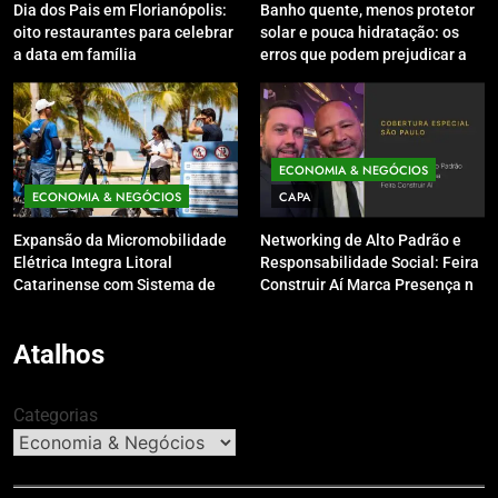
Dia dos Pais em Florianópolis:
Banho quente, menos protetor
oito restaurantes para celebrar
solar e pouca hidratação: os
a data em família
erros que podem prejudicar a
pele e o couro cabeludo no
inverno
ECONOMIA & NEGÓCIOS
ECONOMIA & NEGÓCIOS
CAPA
Expansão da Micromobilidade
Networking de Alto Padrão e
Elétrica Integra Litoral
Responsabilidade Social: Feira
Catarinense com Sistema de
Construir Aí Marca Presença no
Patinetes Compartilhados
Leilão do Instituto Neymar Jr.
Atalhos
Categorias