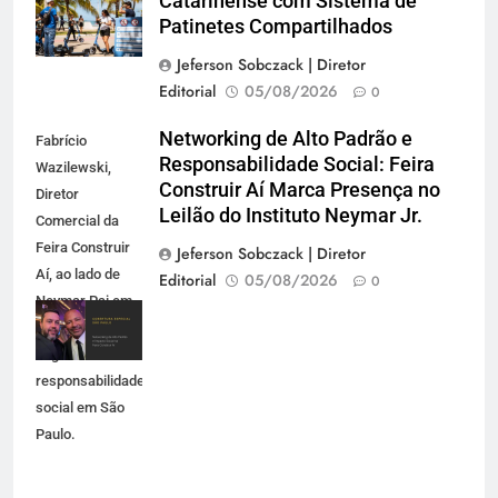
Catarinense com Sistema de
Patinetes Compartilhados
Jeferson Sobczack | Diretor
Editorial
05/08/2026
0
Networking de Alto Padrão e
Fabrício
Responsabilidade Social: Feira
Wazilewski,
Construir Aí Marca Presença no
Diretor
Leilão do Instituto Neymar Jr.
Comercial da
Feira Construir
Jeferson Sobczack | Diretor
Aí, ao lado de
Editorial
05/08/2026
0
Neymar Pai em
evento de
negócios e
responsabilidade
social em São
Paulo.