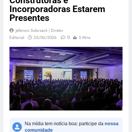
Construtoras e
Incorporadoras Estarem
Presentes
Jeferson Sobczack | Diretor
0
Editorial
25/06/2026
5 Mins
Na mídia tem notícia boa: participe da
nossa
comunidade