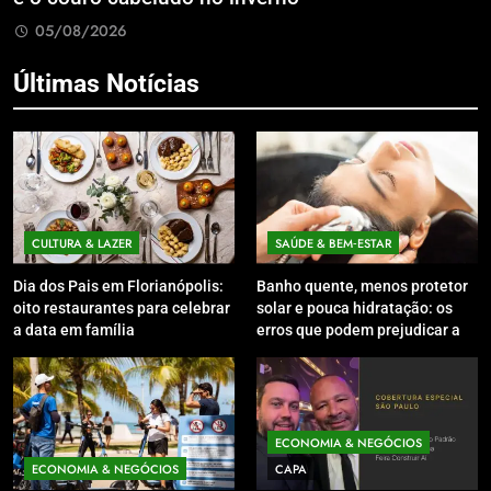
05/08/2026
Últimas Notícias
CULTURA & LAZER
SAÚDE & BEM‑ESTAR
Dia dos Pais em Florianópolis:
Banho quente, menos protetor
oito restaurantes para celebrar
solar e pouca hidratação: os
a data em família
erros que podem prejudicar a
pele e o couro cabeludo no
inverno
ECONOMIA & NEGÓCIOS
ECONOMIA & NEGÓCIOS
CAPA