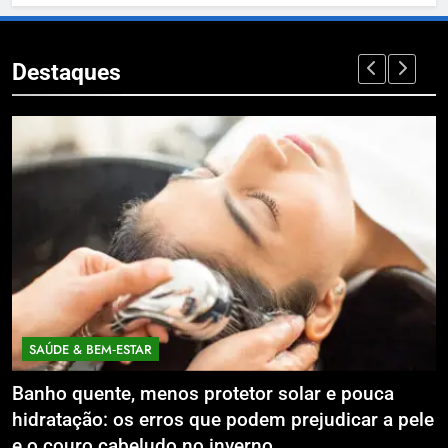
Destaques
SAÚDE & BEM‑ESTAR
Banho quente, menos protetor solar e pouca
E
hidratação: os erros que podem prejudicar a pele
L
e o couro cabeludo no inverno
C