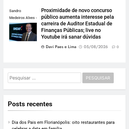
Proximidade de novo concurso
Sandro
público aumenta interesse pela
Medeiros Alves -
carreira de Auditor Estadual de
Presidente do
Finanças Públicas; live no
Sindaf-SC
Youtube irá sanar dúvidas
Davi Paes e Lima
05/08/2026
0
Pesquisar
por:
Posts recentes
Dia dos Pais em Florianópolis: oito restaurantes para
celebrar a data em família