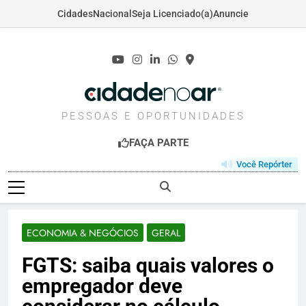
Cidades
Nacional
Seja Licenciado(a)
Anuncie
Skip
to
content
CIDADENOAR.COM
PESSOAS E OPORTUNIDADES
FAÇA PARTE
Você Repórter
ECONOMIA & NEGÓCIOS
GERAL
FGTS: saiba quais valores o
empregador deve