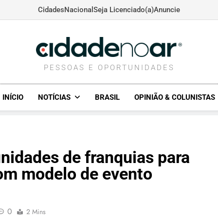
Cidades
Nacional
Seja Licenciado(a)
Anuncie
CIDADENOAR.COM
PESSOAS E OPORTUNIDADES
INÍCIO
NOTÍCIAS
BRASIL
OPINIÃO & COLUNISTAS
nidades de franquias para
com modelo de evento
0
2 Mins