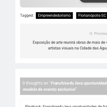
Tagged:
Empreendedorismo
Florianópolis-SC
Previou
Navegação
de
Exposição de arte reunirá obras de mais de 
artistas visuais na Cidade das Águ
Post
0 thoughts on “
Franchise4u leva oportunidade
modelo de evento exclusivo
”
Pingback:
Franchise4u leva oportunidades de fr