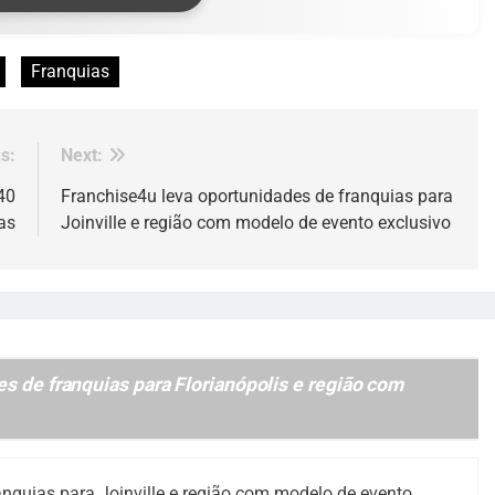
Franquias
s:
Next:
40
Franchise4u leva oportunidades de franquias para
as
Joinville e região com modelo de evento exclusivo
s de franquias para Florianópolis e região com
anquias para Joinville e região com modelo de evento