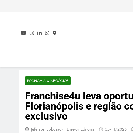
Skip
to
content
ECONOMIA & NEGÓCIOS
Franchise4u leva oportu
Florianópolis e região 
exclusivo
Jeferson Sobczack | Diretor Editorial
05/11/2025