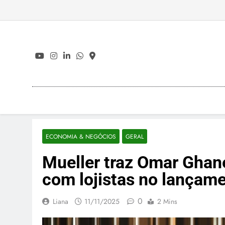
Skip
to
content
ECONOMIA & NEGÓCIOS
GERAL
Mueller traz Omar Ghan
com lojistas no lançame
0
Liana
11/11/2025
2 Mins