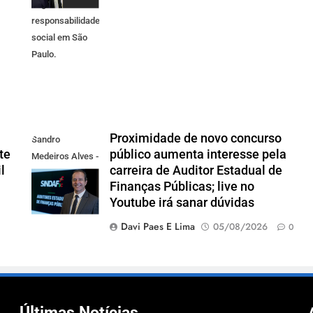
negócios e
responsabilidade
social em São
Paulo.
Proximidade de novo concurso
Sandro
te
público aumenta interesse pela
Medeiros Alves -
l
carreira de Auditor Estadual de
Presidente do
Finanças Públicas; live no
Sindaf-SC
Youtube irá sanar dúvidas
Davi Paes E Lima
05/08/2026
0
Últimas Notícias