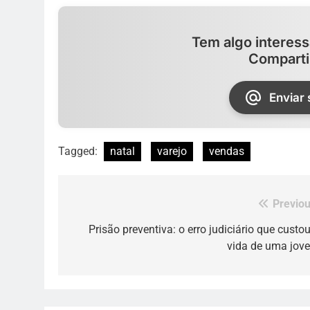
Tem algo interess
Comparti
Enviar
Tagged:
natal
varejo
vendas
Previou
Navegação
de
Prisão preventiva: o erro judiciário que custou
vida de uma jov
Post