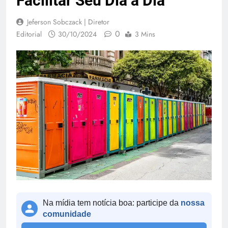
Facilitar Seu Dia a Dia
Jeferson Sobczack | Diretor
0
Editorial
30/10/2024
3 Mins
Na mídia tem notícia boa: participe da
nossa
comunidade