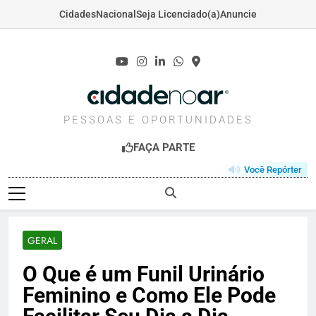
Cidades
Nacional
Seja Licenciado(a)
Anuncie
Skip
to
content
CIDADENOAR.COM
PESSOAS E OPORTUNIDADES
FAÇA PARTE
Você Repórter
GERAL
O Que é um Funil Urinário
Feminino e Como Ele Pode