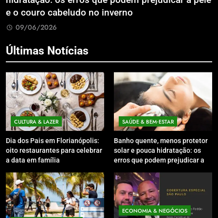
odem prejudicar a pele
Litoral Catarinense com Sist
erno
Compartilhados
09/06/2026
Últimas Notícias
CULTURA & LAZER
SAÚDE & BEM‑ESTAR
Dia dos Pais em Florianópolis:
Banho quente, menos protetor
oito restaurantes para celebrar
solar e pouca hidratação: os
a data em família
erros que podem prejudicar a
pele e o couro cabeludo no
inverno
ECONOMIA & NEGÓCIOS