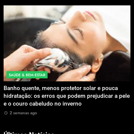
SAÚDE & BEM‑ESTAR
Banho quente, menos protetor solar e pouca
E
hidratação: os erros que podem prejudicar a pele
L
e o couro cabeludo no inverno
C
2 semanas ago