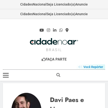
Cidades
Nacional
Seja Licenciado(a)
Anuncie
Cidades
Nacional
Seja Licenciado(a)
Anuncie
Skip
to
content
CIDADENOAR.C
BRASIL
FAÇA PARTE
Você Repórter
Davi Paes e