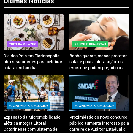
Últimas Notícias
CULTURA & LAZER
SAÚDE & BEM‑ESTAR
Dia dos Pais em Florianópolis:
Banho quente, menos protetor
oito restaurantes para celebrar
solar e pouca hidratação: os
a data em família
erros que podem prejudicar a
pele e o couro cabeludo no
inverno
ECONOMIA & NEGÓCIOS
ECONOMIA & NEGÓCIOS
Expansão da Micromobilidade
Proximidade de novo concurso
Elétrica Integra Litoral
público aumenta interesse pela
Catarinense com Sistema de
carreira de Auditor Estadual de