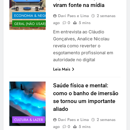
viram fonte na mídia
Davi Paes e Lima
2 semanas
ECONOMIA & NEGÓCIOS
ago
0
5 mins
GERAL (NÃO USAR)
Em entrevista ao Cláudio
Gonçalves, Analice Nicolau
revela como reverter o
esgotamento profissional em
autoridade no digital
Leia Mais
Saúde física e mental:
como o banho de imersão
se tornou um importante
aliado
Davi Paes e Lima
2 semanas
CULTURA & LAZER
ago
0
5 mins