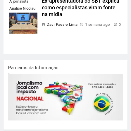
Ex-apresentadora do SBT explica
A jornalista
como especialistas viram fonte
Analice Nicolau
na mídia
e Claudio
Golçalves
Davi Paes e Lima
1 semana ago
0
Parceiros da Informação