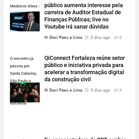
público aumenta interesse pela
Medeiros Alves -
carreira de Auditor Estadual de
Presidente do
Finanças Públicas; live no
Sindaf-SC
Youtube irá sanar dúvidas
Davi Paes e Lima
2 dias ago
0
QiConnect Fortaleza reúne setor
O encontro já
público e iniciativa privada para
passou por
acelerar a transformação digital
Santa Catarina,
da construção civil
São Paulo e
Brasília e agora
Davi Paes e Lima
3 dias ago
0
desembarca no
Nordeste