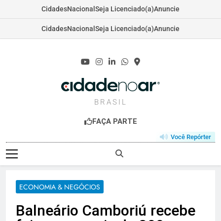
Cidades
Nacional
Seja Licenciado(a)
Anuncie
Cidades
Nacional
Seja Licenciado(a)
Anuncie
Skip
to
content
CIDADENOAR.C
BRASIL
FAÇA PARTE
Você Repórter
ECONOMIA & NEGÓCIOS
Balneário Camboriú recebe