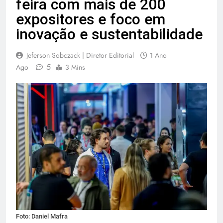
feira com mais de 200
expositores e foco em
inovação e sustentabilidade
Jeferson Sobczack | Diretor Editorial
1 Ano
5
Ago
3 Mins
Foto: Daniel Mafra