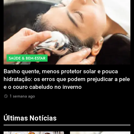
ECONOMIA & NEGÓCIOS
otetor solar e pouca
Expansão da Micromobilida
e podem prejudicar a pele
Litoral Catarinense com S
inverno
Compartilhados
1 semana ago
Últimas Notícias