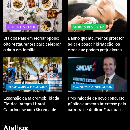
CULTURA & LAZER
SAÚDE & BEM‑ESTAR
Dia dos Pais em Florianópolis:
Banho quente, menos protetor
oito restaurantes para celebrar
solar e pouca hidratação: os
a data em família
erros que podem prejudicar a
pele e o couro cabeludo no
inverno
ECONOMIA & NEGÓCIOS
ECONOMIA & NEGÓCIOS
Expansão da Micromobilidade
Proximidade de novo concurso
Elétrica Integra Litoral
público aumenta interesse pela
Catarinense com Sistema de
carreira de Auditor Estadual de
Patinetes Compartilhados
Finanças Públicas; live no
Youtube irá sanar dúvidas
Atalhos