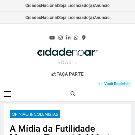
Cidades
Nacional
Seja Licenciado(a)
Anuncie
Cidades
Nacional
Seja Licenciado(a)
Anuncie
Skip
to
content
CIDADENOAR.C
BRASIL
FAÇA PARTE
Você Repórter
OPINIÃO & COLUNISTAS
A Mídia da Futilidade