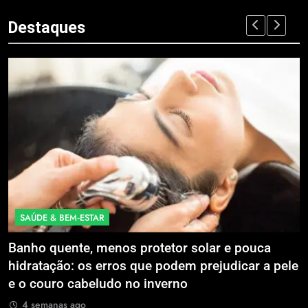
Destaques
ECONOMIA & NEGÓCIO
enos protetor solar e pouca
Expansão da Microm
rros que podem prejudicar a pele
Litoral Catarinense
do no inverno
Compartilhados
4 semanas ago