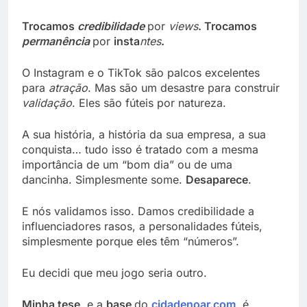
Trocamos
credibilidade
por
views
. Trocamos
permanência
por
insta
ntes
.
O Instagram e o TikTok são palcos excelentes
para
atração
. Mas são um desastre para construir
validação
. Eles são fúteis por natureza.
A sua história, a história da sua empresa, a sua
conquista… tudo isso é tratado com a mesma
importância de um “bom dia” ou de uma
dancinha. Simplesmente some.
Desaparece
.
E nós validamos isso. Damos credibilidade a
influenciadores rasos, a personalidades fúteis,
simplesmente porque eles têm “números”.
Eu decidi que meu jogo seria outro.
Minha tese
, e a
base
do
cidadenoar.com
, é