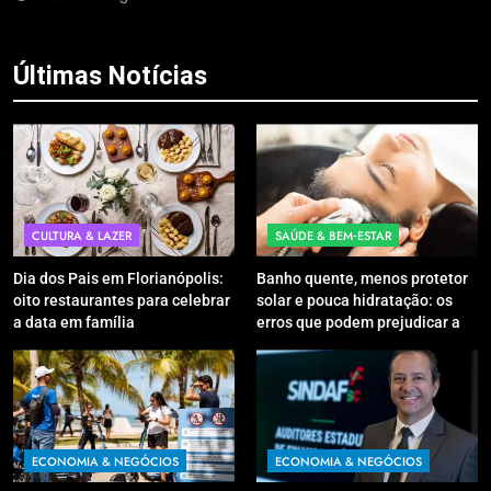
Últimas Notícias
CULTURA & LAZER
SAÚDE & BEM‑ESTAR
Dia dos Pais em Florianópolis:
Banho quente, menos protetor
oito restaurantes para celebrar
solar e pouca hidratação: os
a data em família
erros que podem prejudicar a
pele e o couro cabeludo no
inverno
ECONOMIA & NEGÓCIOS
ECONOMIA & NEGÓCIOS