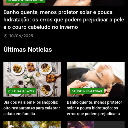
Banho quente, menos protetor solar e pouca
E
hidratação: os erros que podem prejudicar a pele
L
e o couro cabeludo no inverno
C
10/06/2025
Últimas Notícias
CULTURA & LAZER
SAÚDE & BEM‑ESTAR
Dia dos Pais em Florianópolis:
Banho quente, menos protetor
oito restaurantes para celebrar
solar e pouca hidratação: os
a data em família
erros que podem prejudicar a
pele e o couro cabeludo no
inverno