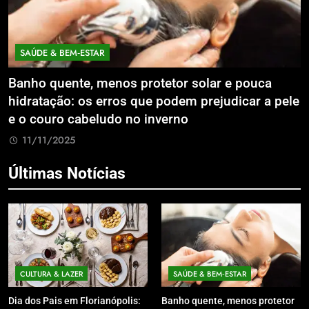
SAÚDE & BEM‑ESTAR
Banho quente, menos protetor solar e pouca
E
hidratação: os erros que podem prejudicar a pele
L
e o couro cabeludo no inverno
C
11/11/2025
Últimas Notícias
CULTURA & LAZER
SAÚDE & BEM‑ESTAR
Dia dos Pais em Florianópolis:
Banho quente, menos protetor