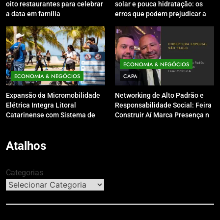
oito restaurantes para celebrar
solar e pouca hidratação: os
a data em família
erros que podem prejudicar a
pele e o couro cabeludo no
inverno
ECONOMIA & NEGÓCIOS
ECONOMIA & NEGÓCIOS
CAPA
Expansão da Micromobilidade
Networking de Alto Padrão e
Elétrica Integra Litoral
Responsabilidade Social: Feira
Catarinense com Sistema de
Construir Aí Marca Presença no
Patinetes Compartilhados
Leilão do Instituto Neymar Jr.
Atalhos
Categorias