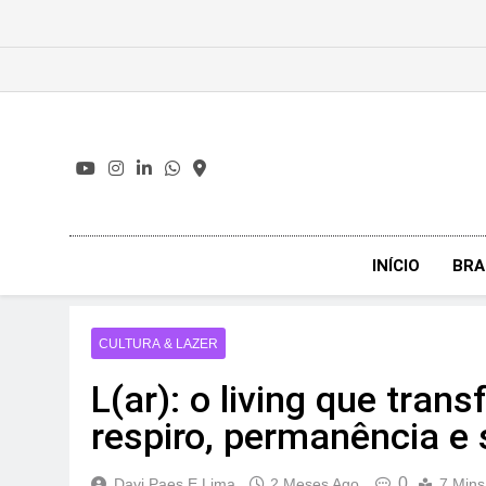
Skip
to
content
INÍCIO
BRA
CULTURA & LAZER
L(ar): o living que tran
respiro, permanência e
0
Davi Paes E Lima
2 Meses Ago
7 Mins