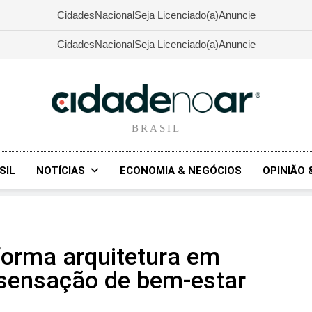
Cidades
Nacional
Seja Licenciado(a)
Anuncie
Cidades
Nacional
Seja Licenciado(a)
Anuncie
CIDADENOAR.COM
BRASIL
SIL
NOTÍCIAS
ECONOMIA & NEGÓCIOS
OPINIÃO 
sforma arquitetura em
 sensação de bem-estar