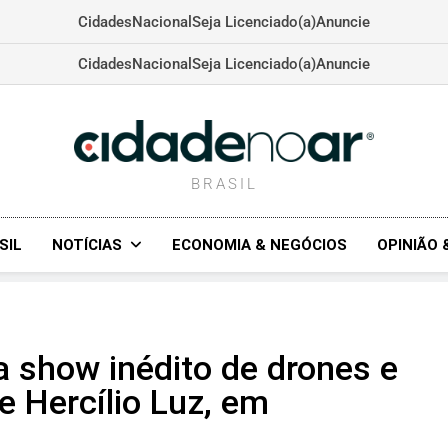
Cidades
Nacional
Seja Licenciado(a)
Anuncie
Cidades
Nacional
Seja Licenciado(a)
Anuncie
CIDADENOAR.COM
BRASIL
SIL
NOTÍCIAS
ECONOMIA & NEGÓCIOS
OPINIÃO 
a show inédito de drones e
 Hercílio Luz, em