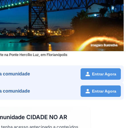
e na Ponte Hercílio Luz, em Florianópolis
a comunidade
Entrar Agora
a comunidade
Entrar Agora
omunidade
CIDADE NO AR
e tenha acesso antecipado a conteúdos