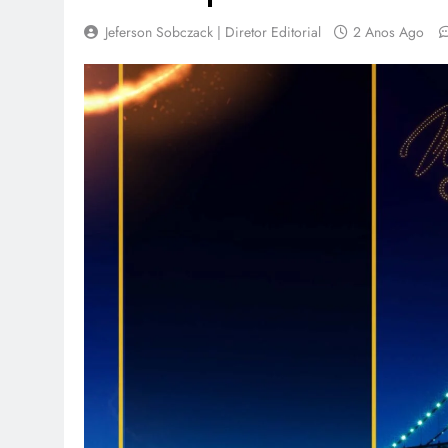
Jeferson Sobczack | Diretor Editorial
2 Anos Ago