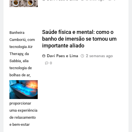
Saúde física e mental: como o
Banheira
banho de imersão se tornou um
Camboriú, com
importante aliado
tecnologia Air
Therapy, da
Davi Paes e Lima
2 semanas ago
Sabbia, alia
0
tecnologia de
bolhas de ar,
iluminação em
LED e design
premium para
proporcionar
uma experiência
de relaxamento
e bem-estar