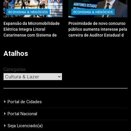
ECONOMIA & NEGÓCIOS
ECONOMIA & NEGÓCIOS
Expansão da Micromobilidade
Proximidade de novo concurso
Elétrica Integra Litoral
público aumenta interesse pela
Catarinense com Sistema de
carreira de Auditor Estadual de
Patinetes Compartilhados
Finanças Públicas; live no
Youtube irá sanar dúvidas
Atalhos
Categorias
Portal de Cidades
Portal Nacional
Seja Licenciado(a)