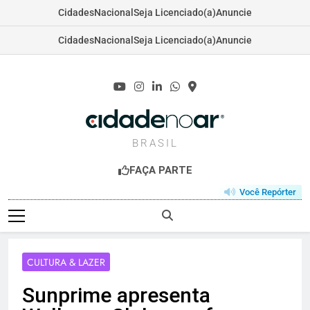
Cidades
Nacional
Seja Licenciado(a)
Anuncie
Cidades
Nacional
Seja Licenciado(a)
Anuncie
Skip
to
content
CIDADENOAR.C
BRASIL
FAÇA PARTE
Você Repórter
CULTURA & LAZER
Sunprime apresenta