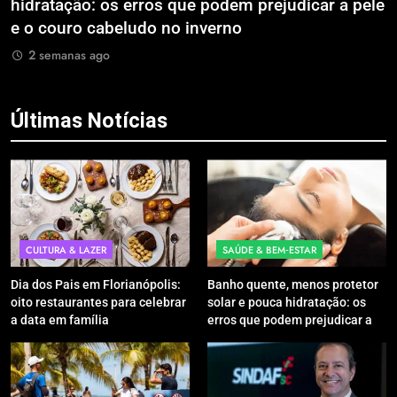
le
Litoral Catarinense com Sistema de Patinetes
i
Compartilhados
F
d
2 semanas ago
Últimas Notícias
CULTURA & LAZER
SAÚDE & BEM‑ESTAR
Dia dos Pais em Florianópolis:
Banho quente, menos protetor
oito restaurantes para celebrar
solar e pouca hidratação: os
a data em família
erros que podem prejudicar a
pele e o couro cabeludo no
inverno