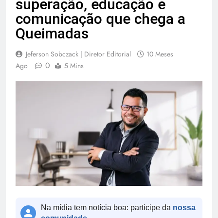
superação, educação e
comunicação que chega a
Queimadas
Jeferson Sobczack | Diretor Editorial
10 Meses
0
Ago
5 Mins
Na mídia tem notícia boa: participe da
nossa