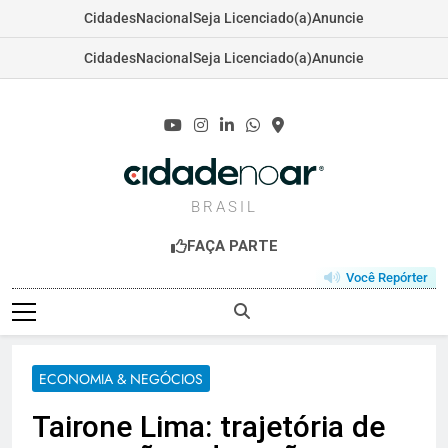
Cidades
Nacional
Seja Licenciado(a)
Anuncie
Cidades
Nacional
Seja Licenciado(a)
Anuncie
Skip
to
content
CIDADENOAR.C
BRASIL
FAÇA PARTE
Você Repórter
ECONOMIA & NEGÓCIOS
Tairone Lima: trajetória de