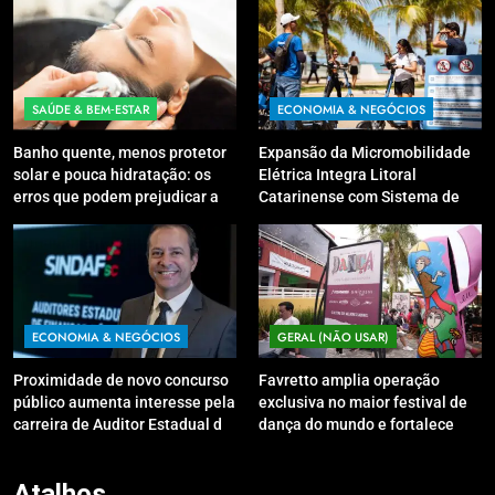
SAÚDE & BEM‑ESTAR
ECONOMIA & NEGÓCIOS
Banho quente, menos protetor
Expansão da Micromobilidade
solar e pouca hidratação: os
Elétrica Integra Litoral
erros que podem prejudicar a
Catarinense com Sistema de
pele e o couro cabeludo no
Patinetes Compartilhados
inverno
ECONOMIA & NEGÓCIOS
GERAL (NÃO USAR)
Proximidade de novo concurso
Favretto amplia operação
público aumenta interesse pela
exclusiva no maior festival de
carreira de Auditor Estadual de
dança do mundo e fortalece
Finanças Públicas; live no
conexões entre marcas e
Youtube irá sanar dúvidas
público
Atalhos