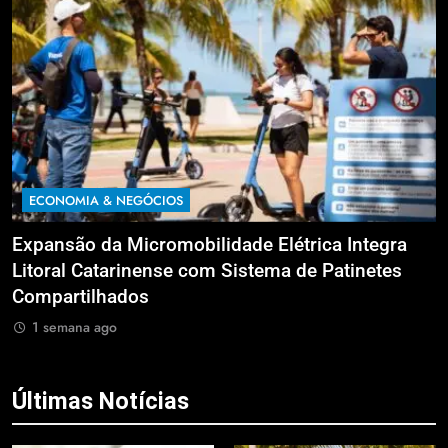
ECONOMIA & NEGÓCIOS
 Integra
Proximidade de novo concurso público 
tinetes
interesse pela carreira de Auditor Estadu
Finanças Públicas; live no Youtube irá s
dúvidas
1 semana ago
Últimas Notícias