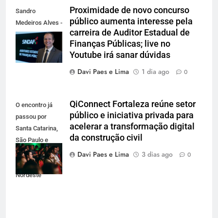
Proximidade de novo concurso
Sandro
público aumenta interesse pela
Medeiros Alves -
carreira de Auditor Estadual de
Presidente do
Finanças Públicas; live no
Sindaf-SC
Youtube irá sanar dúvidas
Davi Paes e Lima
1 dia ago
0
QiConnect Fortaleza reúne setor
O encontro já
público e iniciativa privada para
passou por
acelerar a transformação digital
Santa Catarina,
da construção civil
São Paulo e
Brasília e agora
Davi Paes e Lima
3 dias ago
0
desembarca no
Nordeste