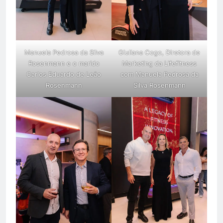
Manuela Pedrosa da Silva
Giuliana Cogo, Diretora de
Rosenmann e o marido
Marketing da Lifefitness
Carlos Eduardo de Leão
com Manuela Pedrosa da
Rosenmann
Silva Rosenmann