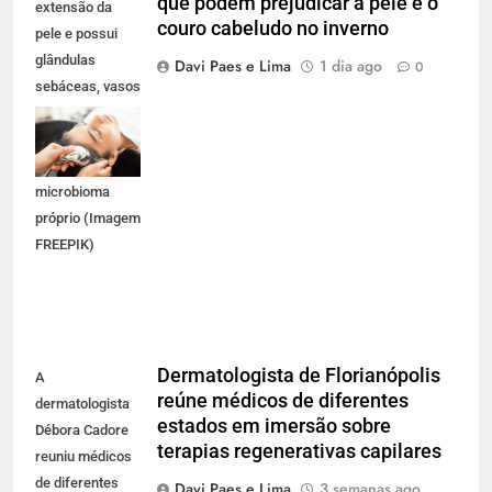
que podem prejudicar a pele e o
extensão da
couro cabeludo no inverno
pele e possui
glândulas
Davi Paes e Lima
1 dia ago
0
sebáceas, vasos
sanguíneos,
terminações
nervosas e um
microbioma
próprio (Imagem
FREEPIK)
Dermatologista de Florianópolis
A
reúne médicos de diferentes
dermatologista
estados em imersão sobre
Débora Cadore
terapias regenerativas capilares
reuniu médicos
de diferentes
Davi Paes e Lima
3 semanas ago