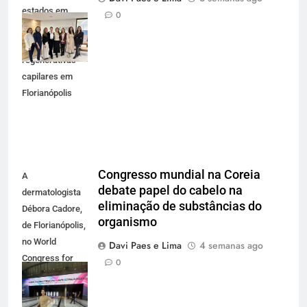
estados em
0
imersão sobre
terapias
regenerativas
capilares em
Florianópolis
Congresso mundial na Coreia
A
debate papel do cabelo na
dermatologista
eliminação de substâncias do
Débora Cadore,
organismo
de Florianópolis,
no World
Davi Paes e Lima
4 semanas ago
Congress for
0
Hair Research,
principal