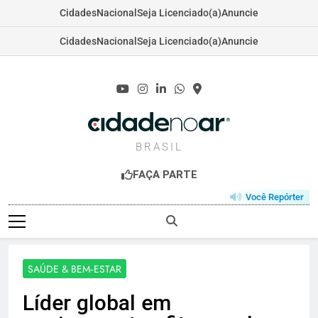
Cidades
Nacional
Seja Licenciado(a)
Anuncie
Cidades
Nacional
Seja Licenciado(a)
Anuncie
Skip
to
content
CIDADENOAR.C
BRASIL
FAÇA PARTE
Você Repórter
SAÚDE & BEM‑ESTAR
Líder global em