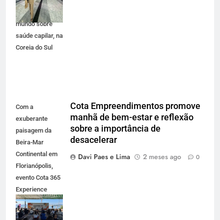
congresso
científico do
mundo sobre
saúde capilar, na
Coreia do Sul
Cota Empreendimentos promove
Com a
manhã de bem-estar e reflexão
exuberante
sobre a importância de
paisagem da
desacelerar
Beira-Mar
Continental em
Davi Paes e Lima
2 meses ago
0
Florianópolis,
evento Cota 365
Experience
reuniu
participantes