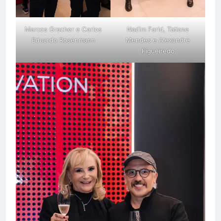
Marcos Gracher e Carlos
Nadim Farid, Tatiane
Eduardo Rosenmann
Mendes e Alexandre
Figueiredo