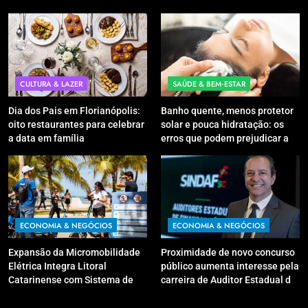
CULTURA & LAZER
SAÚDE & BEM‑ESTAR
Dia dos Pais em Florianópolis:
Banho quente, menos protetor
oito restaurantes para celebrar
solar e pouca hidratação: os
a data em família
erros que podem prejudicar a
pele e o couro cabeludo no
inverno
ECONOMIA & NEGÓCIOS
ECONOMIA & NEGÓCIOS
Expansão da Micromobilidade
Proximidade de novo concurso
Elétrica Integra Litoral
público aumenta interesse pela
Catarinense com Sistema de
carreira de Auditor Estadual de
Patinetes Compartilhados
Finanças Públicas; live no
Youtube irá sanar dúvidas