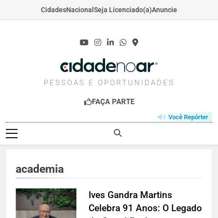
Cidades
Nacional
Seja Licenciado(a)
Anuncie
Skip
to
content
CIDADENOAR.COM
PESSOAS E OPORTUNIDADES
FAÇA PARTE
Você Repórter
academia
Ives Gandra Martins
Celebra 91 Anos: O Legado