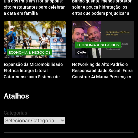
Dia dos Pais em Florianópolis:
Banho quente, menos protetor
oito restaurantes para celebrar
solar e pouca hidratação: os
a data em família
erros que podem prejudicar a
pele e o couro cabeludo no
inverno
ECONOMIA & NEGÓCIOS
ECONOMIA & NEGÓCIOS
CAPA
Expansão da Micromobilidade
Networking de Alto Padrão e
Elétrica Integra Litoral
Responsabilidade Social: Feira
Catarinense com Sistema de
Construir Aí Marca Presença no
Patinetes Compartilhados
Leilão do Instituto Neymar Jr.
Atalhos
Categorias