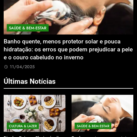
SAÚDE & BEM‑ESTAR
Banho quente, menos protetor solar e pouca
E
hidratação: os erros que podem prejudicar a pele
L
e o couro cabeludo no inverno
C
11/04/2025
Últimas Notícias
CULTURA & LAZER
SAÚDE & BEM‑ESTAR