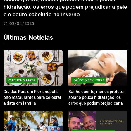
hidratação: os erros que podem prejudicar a pele
L
e o couro cabeludo no inverno
C
02/04/2025
Últimas Notícias
CULTURA & LAZER
SAÚDE & BEM‑ESTAR
Dia dos Pais em Florianópolis:
Banho quente, menos protetor
oito restaurantes para celebrar
solar e pouca hidratação: os
a data em família
erros que podem prejudicar a
pele e o couro cabeludo no
inverno