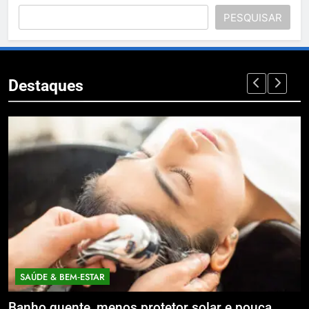
PESQUISAR
Destaques
SAÚDE & BEM‑ESTAR
Banho quente, menos protetor solar e pouca
E