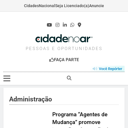
Cidades
Nacional
Seja Licenciado(a)
Anuncie
Skip
to
content
CIDADENOAR.COM
PESSOAS E OPORTUNIDADES
FAÇA PARTE
Você Repórter
Administração
Programa “Agentes de
Mudança” promove