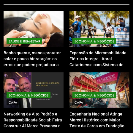
SAÚDE & BEM‑ESTAR
ECONOMIA & NEGÓCIOS
Banho quente, menos protetor
Expansão da Micromobilidade
solar e pouca hidratação: os
Elétrica Integra Litoral
erros que podem prejudicar a
Catarinense com Sistema de
pele e o couro cabeludo no
Patinetes Compartilhados
inverno
ECONOMIA & NEGÓCIOS
ECONOMIA & NEGÓCIOS
CAPA
CAPA
Networking de Alto Padrão e
Engenharia Nacional Atinge
Responsabilidade Social: Feira
Marco Histórico com Maior
Construir Aí Marca Presença no
Teste de Carga em Fundação
Leilão do Instituto Neymar Jr.
do Brasil em Balneário