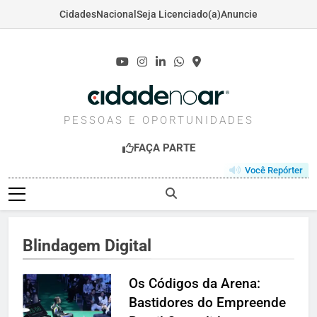
Cidades
Nacional
Seja Licenciado(a)
Anuncie
Skip
to
content
CIDADENOAR.COM
PESSOAS E OPORTUNIDADES
FAÇA PARTE
Você Repórter
Blindagem Digital
Os Códigos da Arena:
Bastidores do Empreende