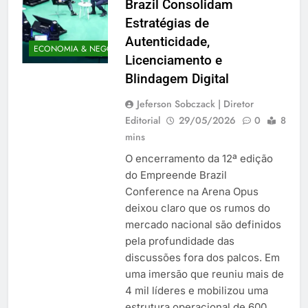
Brazil Consolidam
Estratégias de
Autenticidade,
ECONOMIA & NEGÓCIOS
Licenciamento e
Blindagem Digital
Jeferson Sobczack | Diretor
Editorial
29/05/2026
0
8
mins
O encerramento da 12ª edição
do Empreende Brazil
Conference na Arena Opus
deixou claro que os rumos do
mercado nacional são definidos
pela profundidade das
discussões fora dos palcos. Em
uma imersão que reuniu mais de
4 mil líderes e mobilizou uma
estrutura operacional de 600