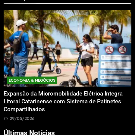
ECONOMIA & NEGÓCIOS
Expansão da Micromobilidade Elétrica Integra
N
le
Litoral Catarinense com Sistema de Patinetes
S
Compartilhados
L
29/05/2026
Últimas Notícias