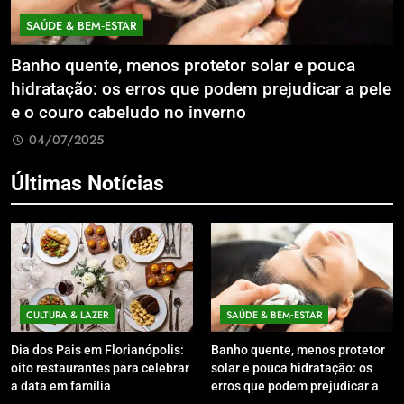
SAÚDE & BEM‑ESTAR
Banho quente, menos protetor solar e pouca
E
hidratação: os erros que podem prejudicar a pele
L
e o couro cabeludo no inverno
C
04/07/2025
Últimas Notícias
CULTURA & LAZER
SAÚDE & BEM‑ESTAR
Dia dos Pais em Florianópolis:
Banho quente, menos protetor
oito restaurantes para celebrar
solar e pouca hidratação: os
a data em família
erros que podem prejudicar a