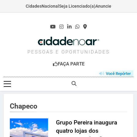
Cidades
Nacional
Seja Licenciado(a)
Anuncie
Skip
to
content
CIDADENOAR.COM
PESSOAS E OPORTUNIDADES
FAÇA PARTE
Você Repórter
Chapeco
Grupo Pereira inaugura
quatro lojas dos