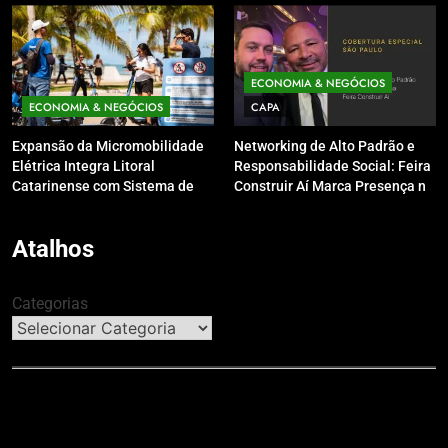
pele e o couro cabeludo no
inverno
ECONOMIA & NEGÓCIOS
ECONOMIA & NEGÓCIOS
CAPA
Expansão da Micromobilidade
Networking de Alto Padrão e
Elétrica Integra Litoral
Responsabilidade Social: Feira
Catarinense com Sistema de
Construir Aí Marca Presença no
Patinetes Compartilhados
Leilão do Instituto Neymar Jr.
Atalhos
Categorias