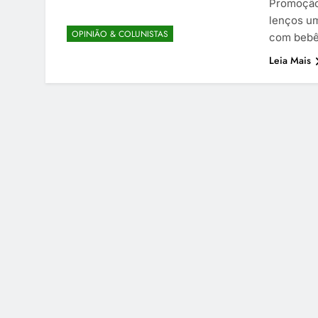
Promoção 
lenços um
OPINIÃO & COLUNISTAS
com bebê
Leia Mais