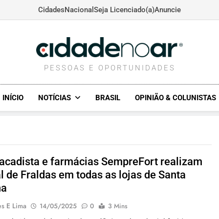
Cidades
Nacional
Seja Licenciado(a)
Anuncie
CIDADENOAR.COM
PESSOAS E OPORTUNIDADES
INÍCIO
NOTÍCIAS
BRASIL
OPINIÃO & COLUNISTAS
tacadista e farmácias SempreFort realizam
l de Fraldas em todas as lojas de Santa
na
es E Lima
14/05/2025
0
3 Mins