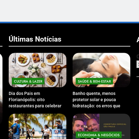
Últimas Notícias
C
CULTURA & LAZER
SAÚDE & BEM‑ESTAR
Dia dos Pais em
Banho quente, menos
Florianópolis: oito
protetor solar e pouca
restaurantes para celebrar a
hidratação: os erros que
data em família
podem prejudicar a pele e o
couro cabeludo no inverno
ECONOMIA & NEGÓCIOS
ECO
Expansão da Micromobilidade Elétrica
Netwo
ECONOMIA & NEGÓCIOS