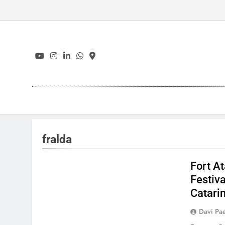
Skip
to
content
fralda
Fort A
Festiva
Catari
Davi Pa