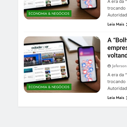
A era da 
trocando 
ECONOMIA & NEGÓCIOS
Autoridad
Leia Mais
A “Bol
empres
voltan
Jeferson
A era da 
trocando 
ECONOMIA & NEGÓCIOS
Autoridad
Leia Mais