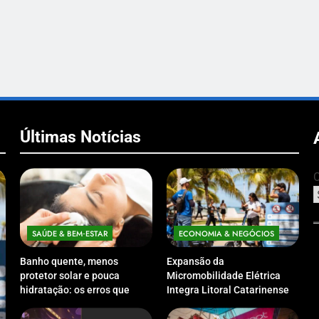
Últimas Notícias
C
SAÚDE & BEM‑ESTAR
ECONOMIA & NEGÓCIOS
Banho quente, menos
Expansão da
protetor solar e pouca
Micromobilidade Elétrica
hidratação: os erros que
Integra Litoral Catarinense
podem prejudicar a pele e o
com Sistema de Patinetes
couro cabeludo no inverno
Compartilhados