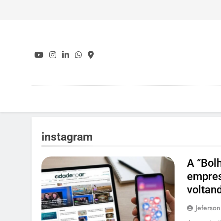
Skip
to
content
instagram
A “Bol
empres
voltan
Jeferson