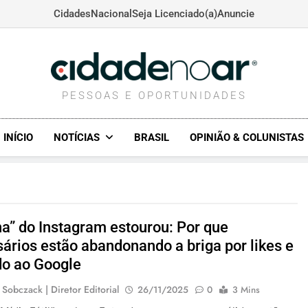
Cidades
Nacional
Seja Licenciado(a)
Anuncie
CIDADENOAR.COM
PESSOAS E OPORTUNIDADES
INÍCIO
NOTÍCIAS
BRASIL
OPINIÃO & COLUNISTAS
ha” do Instagram estourou: Por que
ários estão abandonando a briga por likes e
do ao Google
 Sobczack | Diretor Editorial
26/11/2025
0
3 Mins