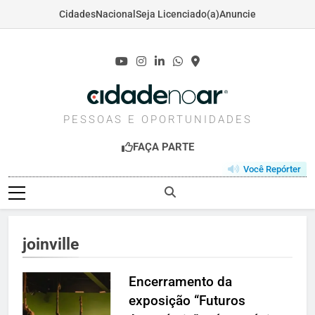
Cidades
Nacional
Seja Licenciado(a)
Anuncie
Skip
to
content
CIDADENOAR.COM
PESSOAS E OPORTUNIDADES
FAÇA PARTE
Você Repórter
joinville
Encerramento da
exposição “Futuros