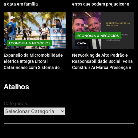
a data em família
erros que podem prejudicar a
pele e o couro cabeludo no
inverno
ECONOMIA & NEGÓCIOS
ECONOMIA & NEGÓCIOS
CAPA
Expansão da Micromobilidade
Networking de Alto Padrão e
Elétrica Integra Litoral
Responsabilidade Social: Feira
Catarinense com Sistema de
Construir Aí Marca Presença no
Patinetes Compartilhados
Leilão do Instituto Neymar Jr.
Atalhos
Categorias