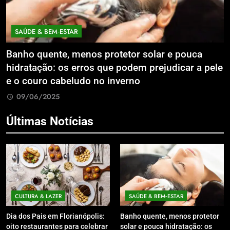
SAÚDE & BEM‑ESTAR
Banho quente, menos protetor solar e pouca
E
hidratação: os erros que podem prejudicar a pele
L
e o couro cabeludo no inverno
C
09/06/2025
Últimas Notícias
CULTURA & LAZER
SAÚDE & BEM‑ESTAR
Dia dos Pais em Florianópolis:
Banho quente, menos protetor
oito restaurantes para celebrar
solar e pouca hidratação: os