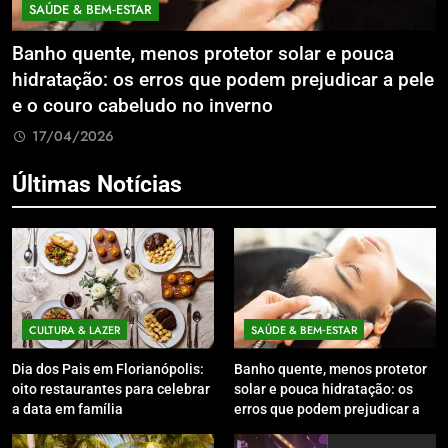
AÚDE & BEM‑ESTAR
ECON
ho quente, menos protetor solar e pouca
Expan
ratação: os erros que podem prejudicar a pele
Litor
 couro cabeludo no inverno
Compa
17/04/2026
17/
Últimas Notícias
CULTURA & LAZER
SAÚDE & BEM‑ESTAR
Dia dos Pais em Florianópolis:
Banho quente, menos protetor
oito restaurantes para celebrar
solar e pouca hidratação: os
a data em família
erros que podem prejudicar a
pele e o couro cabeludo no