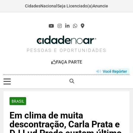
Cidades
Nacional
Seja Licenciado(a)
Anuncie
Skip
to
content
CIDADENOAR.COM
PESSOAS E OPORTUNIDADES
FAÇA PARTE
Você Repórter
BRASIL
Em clima de muita
descontração, Carla Prata e