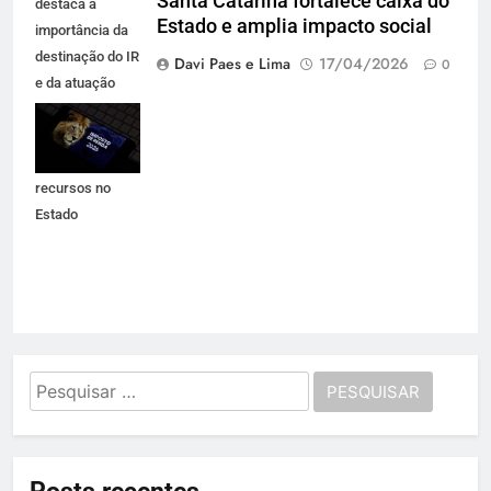
Santa Catarina fortalece caixa do
destaca a
Estado e amplia impacto social
importância da
destinação do IR
Davi Paes e Lima
17/04/2026
0
e da atuação
técnica que
garante
permanência de
recursos no
Estado
Pesquisar
por: