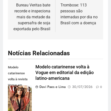
de
Bureau Veritas bate
Trombose: 113
recorde e inspeciona
pessoas são
Post
mais da metade da
internadas por dia no
supersafra de soja
Brasil com a doença
exportada pelo Brasil
Notícias Relacionadas
Modelo catarinense volta à
Modelo
Vogue em editorial da edição
catarinense
latino-americana
volta à revista
Vogue em
Davi Paes e Lima
30/07/2026
0
editorial para a
edição latino-
americana
(Divulgação