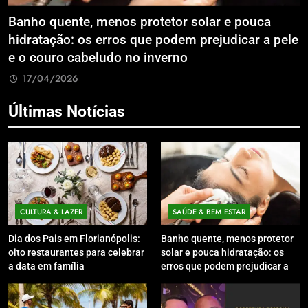
Banho quente, menos protetor solar e pouca
E
hidratação: os erros que podem prejudicar a pele
L
e o couro cabeludo no inverno
C
17/04/2026
Últimas Notícias
CULTURA & LAZER
SAÚDE & BEM‑ESTAR
Dia dos Pais em Florianópolis:
Banho quente, menos protetor
oito restaurantes para celebrar
solar e pouca hidratação: os
a data em família
erros que podem prejudicar a
pele e o couro cabeludo no
inverno