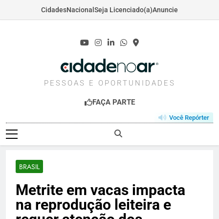
Cidades
Nacional
Seja Licenciado(a)
Anuncie
Skip
to
content
CIDADENOAR.COM
PESSOAS E OPORTUNIDADES
FAÇA PARTE
Você Repórter
BRASIL
Metrite em vacas impacta
na reprodução leiteira e