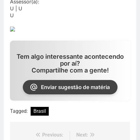
Assessor(a):
U | U
U
Tem algo interessante acontecendo
por aí?
Compartilhe com a gente!
Enviar sugestão de matéria
Tagged:
Brasil
Previous:
Next:
Navegação