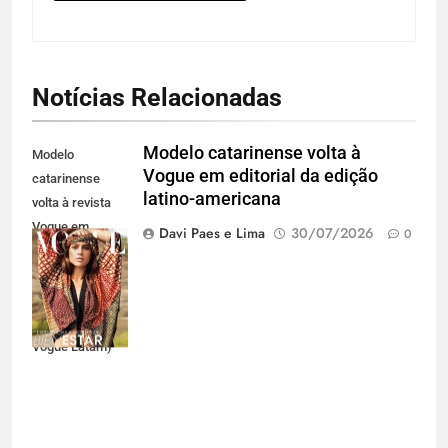
Notícias Relacionadas
Modelo catarinense volta à
Modelo
Vogue em editorial da edição
catarinense
latino-americana
volta à revista
Vogue em
Davi Paes e Lima
30/07/2026
0
editorial para a
edição latino-
americana
(Divulgação
Vogue Latam)