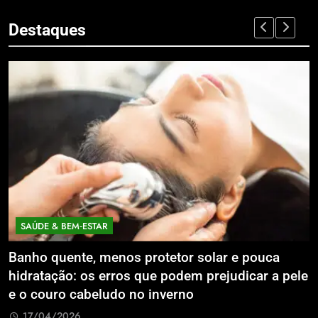
Destaques
SAÚDE & BEM‑ESTAR
Banho quente, menos protetor solar e pouca
E
hidratação: os erros que podem prejudicar a pele
L
e o couro cabeludo no inverno
C
17/04/2026