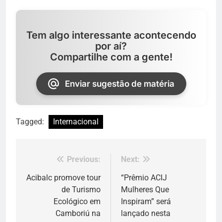
Tem algo interessante acontecendo
por aí?
Compartilhe com a gente!
Enviar sugestão de matéria
Tagged:
Internacional
Previous:
Next:
Navegação
de
Acibalc promove tour
“Prêmio ACIJ
de Turismo
Mulheres Que
Post
Ecológico em
Inspiram” será
Camboriú na
lançado nesta