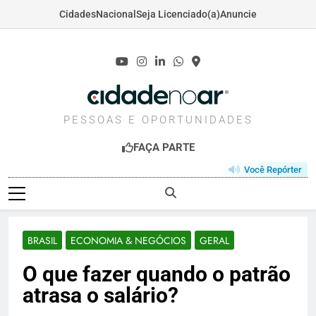
Cidades
Nacional
Seja Licenciado(a)
Anuncie
Skip
to
content
CIDADENOAR.COM
PESSOAS E OPORTUNIDADES
FAÇA PARTE
Você Repórter
BRASIL
ECONOMIA & NEGÓCIOS
GERAL
O que fazer quando o patrão
atrasa o salário?