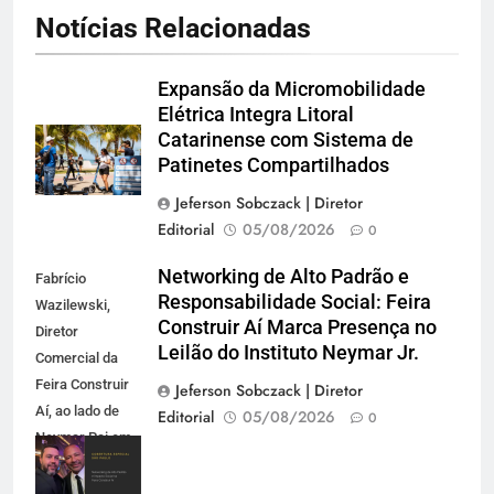
Notícias Relacionadas
Expansão da Micromobilidade
Elétrica Integra Litoral
Catarinense com Sistema de
Patinetes Compartilhados
Jeferson Sobczack | Diretor
Editorial
05/08/2026
0
Networking de Alto Padrão e
Fabrício
Responsabilidade Social: Feira
Wazilewski,
Construir Aí Marca Presença no
Diretor
Leilão do Instituto Neymar Jr.
Comercial da
Feira Construir
Jeferson Sobczack | Diretor
Aí, ao lado de
Editorial
05/08/2026
0
Neymar Pai em
evento de
negócios e