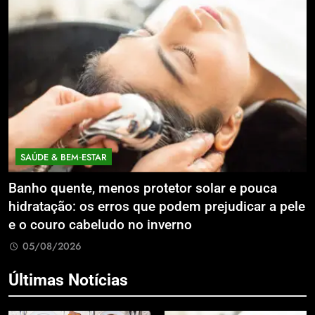
SAÚDE & BEM‑ESTAR
Banho quente, menos protetor solar e pouca
E
hidratação: os erros que podem prejudicar a pele
L
e o couro cabeludo no inverno
C
05/08/2026
Últimas Notícias