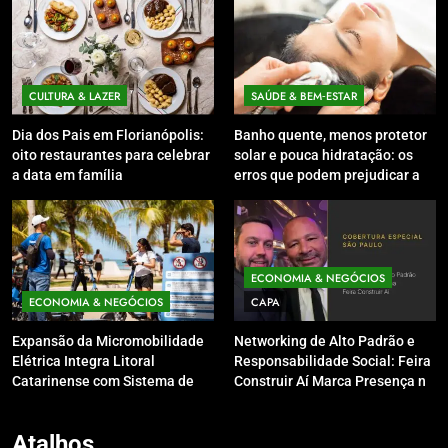
CULTURA & LAZER
SAÚDE & BEM‑ESTAR
Dia dos Pais em Florianópolis:
Banho quente, menos protetor
oito restaurantes para celebrar
solar e pouca hidratação: os
a data em família
erros que podem prejudicar a
pele e o couro cabeludo no
inverno
ECONOMIA & NEGÓCIOS
ECONOMIA & NEGÓCIOS
CAPA
Expansão da Micromobilidade
Networking de Alto Padrão e
Elétrica Integra Litoral
Responsabilidade Social: Feira
Catarinense com Sistema de
Construir Aí Marca Presença no
Patinetes Compartilhados
Leilão do Instituto Neymar Jr.
Atalhos