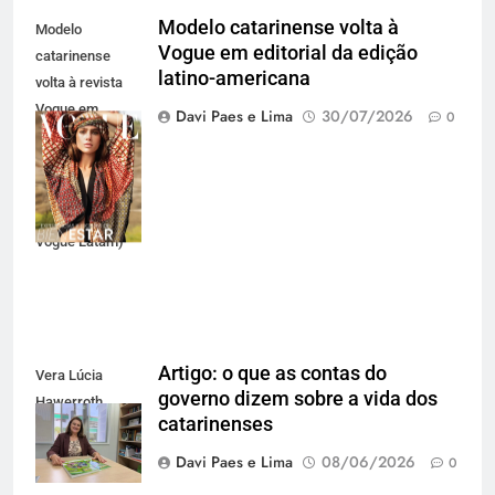
Modelo catarinense volta à
Modelo
Vogue em editorial da edição
catarinense
latino-americana
volta à revista
Vogue em
Davi Paes e Lima
30/07/2026
0
editorial para a
edição latino-
americana
(Divulgação
Vogue Latam)
Artigo: o que as contas do
Vera Lúcia
governo dizem sobre a vida dos
Hawerroth
catarinenses
Santana
Davi Paes e Lima
08/06/2026
0