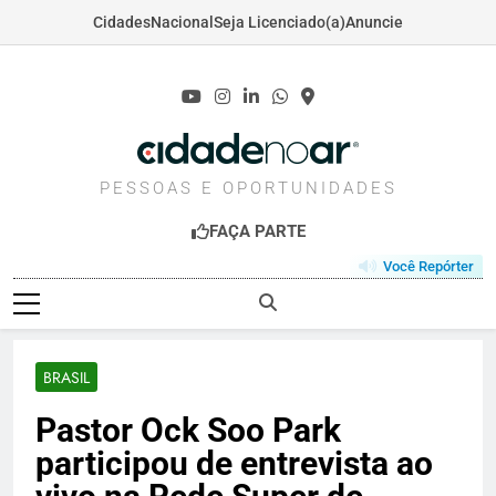
Cidades
Nacional
Seja Licenciado(a)
Anuncie
Skip
to
content
CIDADENOAR.COM
PESSOAS E OPORTUNIDADES
FAÇA PARTE
Você Repórter
BRASIL
Pastor Ock Soo Park
participou de entrevista ao