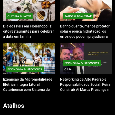
CULTURA & LAZER
SAÚDE & BEM‑ESTAR
Dia dos Pais em Florianópolis:
Banho quente, menos protetor
oito restaurantes para celebrar
solar e pouca hidratação: os
a data em família
erros que podem prejudicar a
pele e o couro cabeludo no
inverno
ECONOMIA & NEGÓCIOS
ECONOMIA & NEGÓCIOS
CAPA
Expansão da Micromobilidade
Networking de Alto Padrão e
Elétrica Integra Litoral
Responsabilidade Social: Feira
Catarinense com Sistema de
Construir Aí Marca Presença no
Patinetes Compartilhados
Leilão do Instituto Neymar Jr.
Atalhos