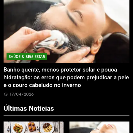
SAÚDE & BEM‑ESTAR
Banho quente, menos protetor solar e pouca
E
hidratação: os erros que podem prejudicar a pele
L
e o couro cabeludo no inverno
C
17/04/2026
Últimas Notícias