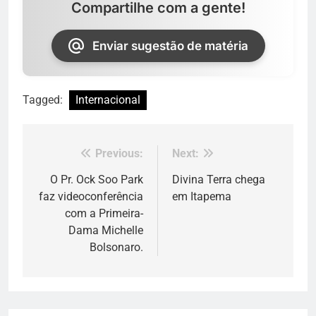
Compartilhe com a gente!
Enviar sugestão de matéria
Tagged:
Internacional
Previous:
Next:
Navegação
de
O Pr. Ock Soo Park
Divina Terra chega
faz videoconferência
em Itapema
Post
com a Primeira-
Dama Michelle
Bolsonaro.