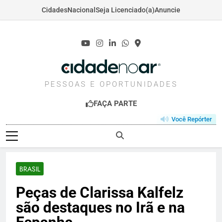
Cidades
Nacional
Seja Licenciado(a)
Anuncie
Skip
to
content
CIDADENOAR.COM
PESSOAS E OPORTUNIDADES
FAÇA PARTE
Você Repórter
BRASIL
Peças de Clarissa Kalfelz
são destaques no Irã e na