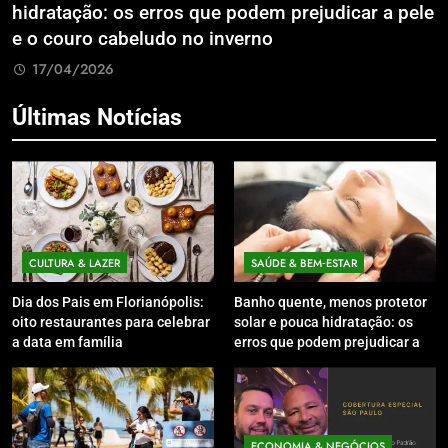
hidratação: os erros que podem prejudicar a pele
L
e o couro cabeludo no inverno
C
17/04/2026
Últimas Notícias
CULTURA & LAZER
SAÚDE & BEM‑ESTAR
Dia dos Pais em Florianópolis:
Banho quente, menos protetor
oito restaurantes para celebrar
solar e pouca hidratação: os
a data em família
erros que podem prejudicar a
pele e o couro cabeludo no
inverno
ECONOMIA & NEGÓCIOS