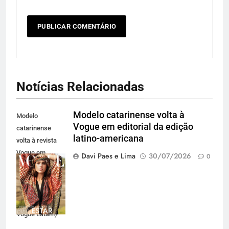
Notícias Relacionadas
Modelo catarinense volta à
Modelo
Vogue em editorial da edição
catarinense
latino-americana
volta à revista
Vogue em
Davi Paes e Lima
30/07/2026
0
editorial para a
edição latino-
americana
(Divulgação
Vogue Latam)