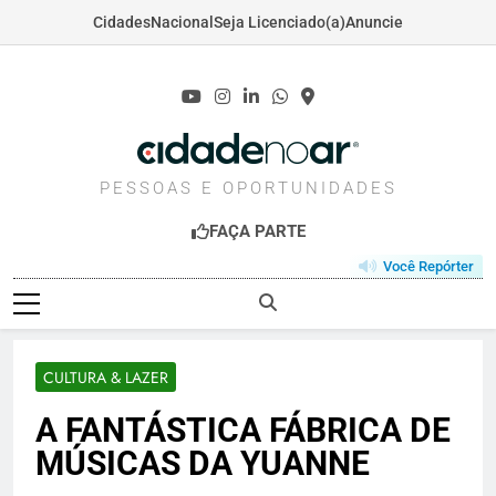
Cidades
Nacional
Seja Licenciado(a)
Anuncie
Skip
to
content
CIDADENOAR.COM
PESSOAS E OPORTUNIDADES
FAÇA PARTE
Você Repórter
CULTURA & LAZER
​A FANTÁSTICA FÁBRICA DE
MÚSICAS DA YUANNE