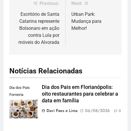
Previous:
Next:
Navegação
de
Escritório de Santa
Urban Park:
Catarina represente
Mudança para
Post
Bolsonaro em ação
Melhor!
contra Lula por
móveis do Alvorada
Notícias Relacionadas
Dia dos Pais em Florianópolis:
Dia dos Pais
oito restaurantes para celebrar a
Forneria
data em família
Carbone. Foto
Agência Blend
Davi Paes e Lima
06/08/2026
0