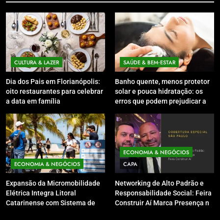
CULTURA & LAZER
SAÚDE & BEM‑ESTAR
Dia dos Pais em Florianópolis:
Banho quente, menos protetor
oito restaurantes para celebrar
solar e pouca hidratação: os
a data em família
erros que podem prejudicar a
pele e o couro cabeludo no
inverno
ECONOMIA & NEGÓCIOS
ECONOMIA & NEGÓCIOS
CAPA
Expansão da Micromobilidade
Networking de Alto Padrão e
Elétrica Integra Litoral
Responsabilidade Social: Feira
Catarinense com Sistema de
Construir Aí Marca Presença no
Patinetes Compartilhados
Leilão do Instituto Neymar Jr.