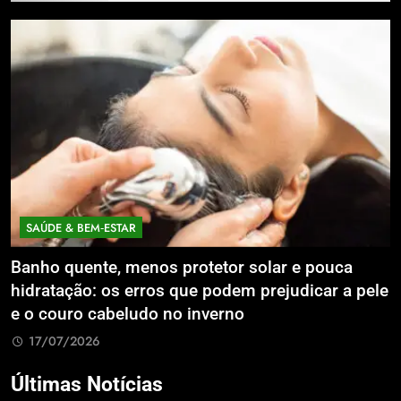
BEM‑ESTAR
ECONOMIA &
ente, menos protetor solar e pouca
Expansão da
o: os erros que podem prejudicar a pele
Litoral Cat
 cabeludo no inverno
Compartilh
026
17/07/2026
Últimas Notícias