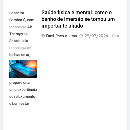
Saúde física e mental: como o
Banheira
banho de imersão se tornou um
Camboriú, com
importante aliado
tecnologia Air
Therapy, da
Davi Paes e Lima
29/07/2026
0
Sabbia, alia
tecnologia de
bolhas de ar,
iluminação em
LED e design
premium para
proporcionar
uma experiência
de relaxamento
e bem-estar