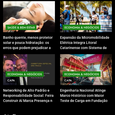
SAÚDE & BEM‑ESTAR
ECONOMIA & NEGÓCIOS
Banho quente, menos protetor
Expansão da Micromobilidade
solar e pouca hidratação: os
Elétrica Integra Litoral
erros que podem prejudicar a
Catarinense com Sistema de
pele e o couro cabeludo no
Patinetes Compartilhados
inverno
ECONOMIA & NEGÓCIOS
ECONOMIA & NEGÓCIOS
CAPA
CAPA
Networking de Alto Padrão e
Engenharia Nacional Atinge
Responsabilidade Social: Feira
Marco Histórico com Maior
Construir Aí Marca Presença no
Teste de Carga em Fundação
Leilão do Instituto Neymar Jr.
do Brasil em Balneário
Camboriú