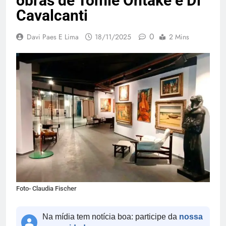
obras de Tomie Ohtake e Di
Cavalcanti
0
Davi Paes E Lima
18/11/2025
2 Mins
Foto- Claudia Fischer
Na mídia tem notícia boa: participe da
nossa