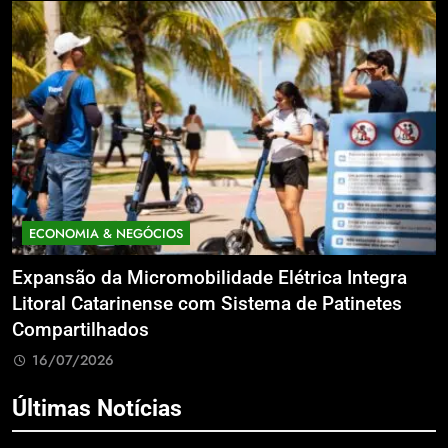
ECONOMIA & NEGÓCIOS
E
xpansão da Micromobilidade Elétrica Integra
Net
itoral Catarinense com Sistema de Patinetes
Soc
Compartilhados
Lei
16/07/2026
1
Últimas Notícias