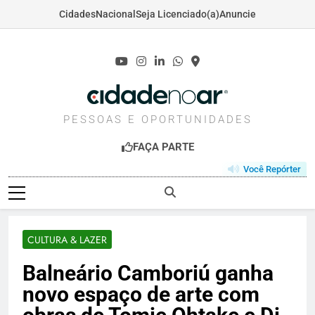
Cidades
Nacional
Seja Licenciado(a)
Anuncie
Skip
to
content
CIDADENOAR.COM
PESSOAS E OPORTUNIDADES
FAÇA PARTE
Você Repórter
CULTURA & LAZER
Balneário Camboriú ganha
novo espaço de arte com