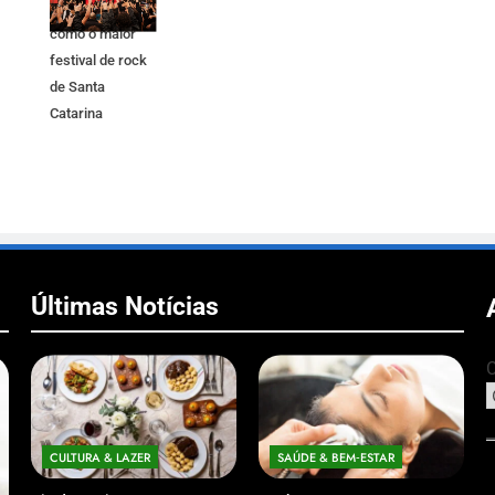
consolidando
como o maior
festival de rock
de Santa
Catarina
Últimas Notícias
C
CULTURA & LAZER
SAÚDE & BEM‑ESTAR