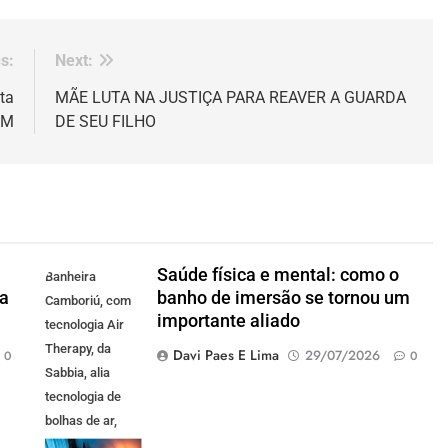
s:
Next:
ta
MÃE LUTA NA JUSTIÇA PARA REAVER A GUARDA
EM
DE SEU FILHO
Saúde física e mental: como o
Banheira
 a
banho de imersão se tornou um
Camboriú, com
importante aliado
tecnologia Air
Therapy, da
Davi Paes E Lima
29/07/2026
0
0
Sabbia, alia
tecnologia de
bolhas de ar,
iluminação em