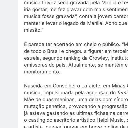
música talvez seria gravada pela Marília e t
iria gostar, me fez gravar com mais sentime
música fosse gravada”, conta a jovem cantora
manter e levar o legado da Marília. Acho qu
missão.”
E parece ter acertado em cheio o público. “
de todo o Brasil e chegou a figurar em terce
estreia, segundo ranking da Crowley, instit
emissoras do país. Atualmente, se mantém e
monitoramento.
Nascida em Conselheiro Lafaiete, em Minas G
música, impulsionada pela ascensão do
femi
Mãe de duas meninas, uma delas com síndro
mutação genética, provocando a progressão d
já estava gastando as últimas fichas na carr
o casting do escritório artístico Help! Musi
a artista, que vai gravar em breve o clipe da