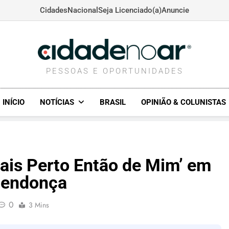
Cidades
Nacional
Seja Licenciado(a)
Anuncie
CIDADENOAR.COM
PESSOAS E OPORTUNIDADES
INÍCIO
NOTÍCIAS
BRASIL
OPINIÃO & COLUNISTAS
Mais Perto Então de Mim’ em
Mendonça
0
3 Mins