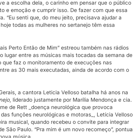
eve a escolha dela, o carinho em pensar que o público
nto e emoção e cumprir isso. De fazer com que essa
. “Eu senti que, do meu jeito, precisava ajudar a
e hoje todas as mulheres no sertanejo têm essa
Mais Perto Então de Mim” estreou também nas rádios
iro lugar entre as músicas mais tocadas da semana de
uto que faz o monitoramento de execuções nas
ntre as 30 mais executadas, ainda de acordo com o
erais, a cantora Leticia Velloso batalha há anos na
nejo
, liderado justamente por Marília Mendonça e cia.
me de Rett _doença neurológica que provoca
as funções neurológicas e motoras_, Letícia Velloso
eira musical, quando recebeu o convite para integrar
c, de São Paulo. “Pra mim é um novo recomeço”, pontua
 nova música.