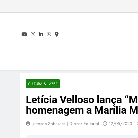
Skip
to
content
CULTURA & LAZER
Letícia Velloso lança “
homenagem a Marília 
Jeferson Sobczack | Diretor Editorial
12/05/2023