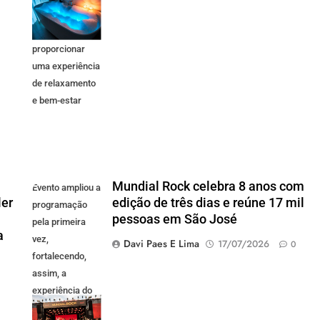
LED e design
premium para
proporcionar
uma experiência
de relaxamento
e bem-estar
Mundial Rock celebra 8 anos com
Evento ampliou a
ler
edição de três dias e reúne 17 mil
programação
pessoas em São José
pela primeira
a
vez,
Davi Paes E Lima
17/07/2026
0
fortalecendo,
assim, a
experiência do
público e se