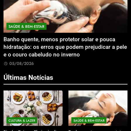
SAÚDE & BEM‑ESTAR
Banho quente, menos protetor solar e pouca
E
hidratação: os erros que podem prejudicar a pele
L
e o couro cabeludo no inverno
C
05/08/2026
Últimas Notícias
CULTURA & LAZER
SAÚDE & BEM‑ESTAR