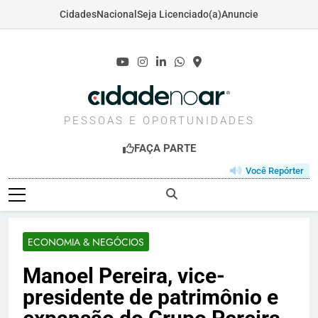
Cidades
Nacional
Seja Licenciado(a)
Anuncie
Skip
to
content
CIDADENOAR.COM
PESSOAS E OPORTUNIDADES
FAÇA PARTE
Você Repórter
ECONOMIA & NEGÓCIOS
Manoel Pereira, vice-
presidente de patrimônio e