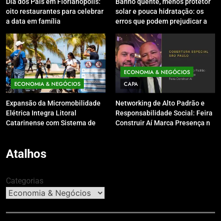
Dia dos Pais em Florianópolis:
Banho quente, menos protetor
oito restaurantes para celebrar
solar e pouca hidratação: os
a data em família
erros que podem prejudicar a
pele e o couro cabeludo no
inverno
ECONOMIA & NEGÓCIOS
ECONOMIA & NEGÓCIOS
CAPA
Expansão da Micromobilidade
Networking de Alto Padrão e
Elétrica Integra Litoral
Responsabilidade Social: Feira
Catarinense com Sistema de
Construir Aí Marca Presença no
Patinetes Compartilhados
Leilão do Instituto Neymar Jr.
Atalhos
Categorias