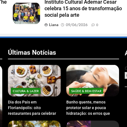
The
Instituto Cultural Ademar Cesar
celebra 15 anos de transformação
social pela arte
Liana
09/06/2026
0
Últimas Notícias
C
CULTURA & LAZER
SAÚDE & BEM‑ESTAR
Dia dos Pais em
Banho quente, menos
Florianópolis: oito
protetor solar e pouca
restaurantes para celebrar a
hidratação: os erros que
data em família
podem prejudicar a pele e o
couro cabeludo no inverno
ECONOMIA & NEGÓCIOS
ECO