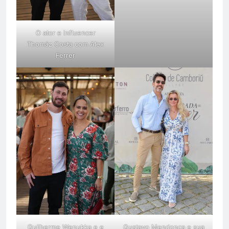
O ator e influencer
Thomáz Costa com Alex
Ferrer
Guilherme Wenukka e e
Gustavo Mendonça e sua