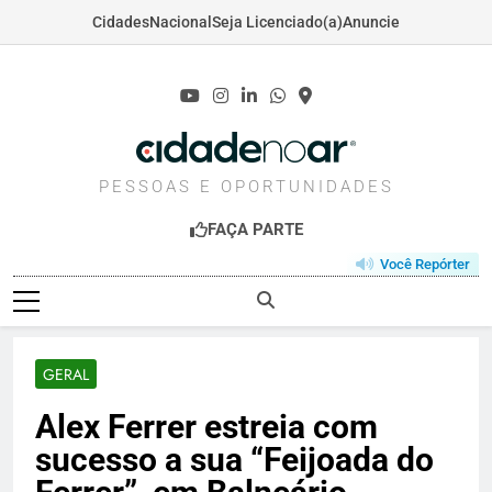
Cidades
Nacional
Seja Licenciado(a)
Anuncie
Skip
to
content
CIDADENOAR.COM
PESSOAS E OPORTUNIDADES
FAÇA PARTE
Você Repórter
GERAL
Alex Ferrer estreia com
sucesso a sua “Feijoada do