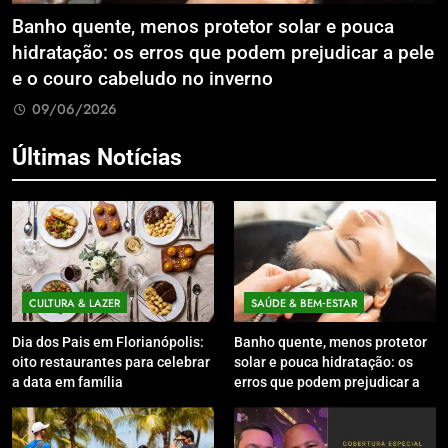
Banho quente, menos protetor solar e pouca
E
hidratação: os erros que podem prejudicar a pele
L
e o couro cabeludo no inverno
C
09/06/2026
Últimas Notícias
CULTURA & LAZER
SAÚDE & BEM‑ESTAR
Dia dos Pais em Florianópolis:
Banho quente, menos protetor
oito restaurantes para celebrar
solar e pouca hidratação: os
a data em família
erros que podem prejudicar a
pele e o couro cabeludo no
inverno