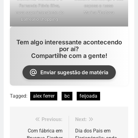
Fernanda Flávia Silva,
esposa a russa
nova superintendente do
Marina Zheltova
Balneário shopping
Tem algo interessante acontecendo
por aí?
Compartilhe com a gente!
Enviar sugestão de matéria
Tagged:
alex ferrer
bc
feijoada
Previous:
Next:
Navegação
de
Com fábrica em
Dia dos Pais em