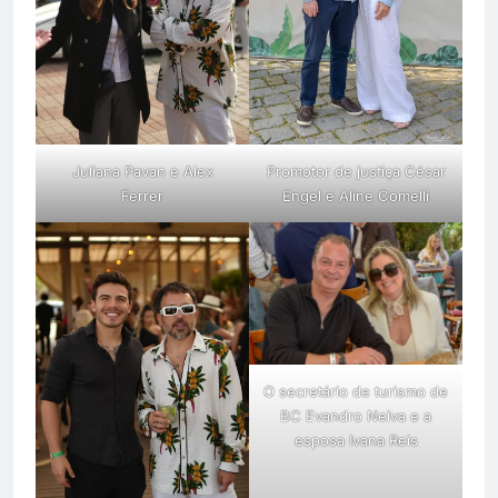
Juliana Pavan e Alex
Promotor de justiça César
Ferrer
Engel e Aline Comelli
O secretário de turismo de
BC Evandro Neiva e a
esposa Ivana Reis