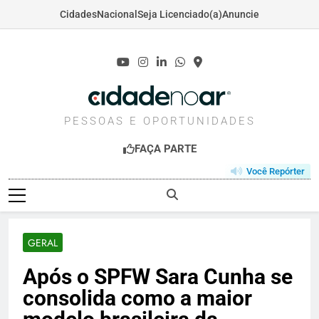
Cidades
Nacional
Seja Licenciado(a)
Anuncie
Skip
to
content
CIDADENOAR.COM
PESSOAS E OPORTUNIDADES
FAÇA PARTE
Você Repórter
GERAL
Após o SPFW Sara Cunha se
consolida como a maior