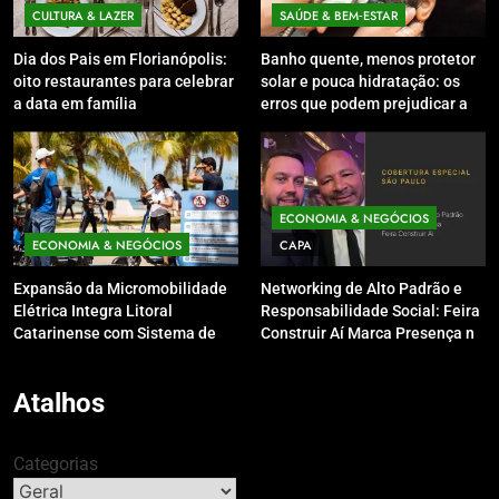
CULTURA & LAZER
SAÚDE & BEM‑ESTAR
Dia dos Pais em Florianópolis:
Banho quente, menos protetor
oito restaurantes para celebrar
solar e pouca hidratação: os
a data em família
erros que podem prejudicar a
pele e o couro cabeludo no
inverno
ECONOMIA & NEGÓCIOS
ECONOMIA & NEGÓCIOS
CAPA
Expansão da Micromobilidade
Networking de Alto Padrão e
Elétrica Integra Litoral
Responsabilidade Social: Feira
Catarinense com Sistema de
Construir Aí Marca Presença no
Patinetes Compartilhados
Leilão do Instituto Neymar Jr.
Atalhos
Categorias