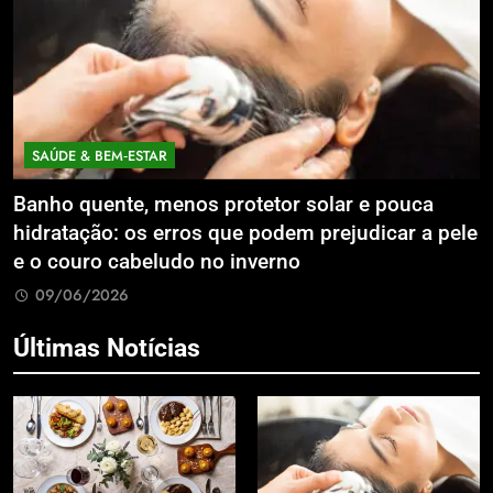
SAÚDE & BEM‑ESTAR
Banho quente, menos protetor solar e pouca
E
hidratação: os erros que podem prejudicar a pele
L
e o couro cabeludo no inverno
C
09/06/2026
Últimas Notícias