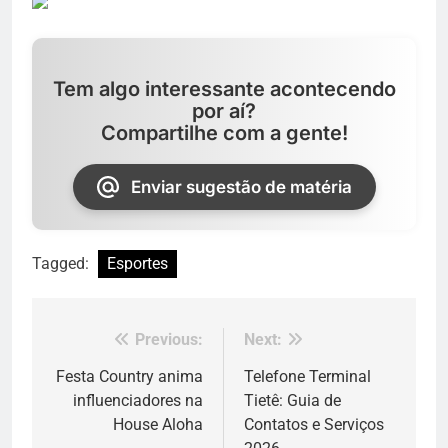
Tem algo interessante acontecendo
por aí?
Compartilhe com a gente!
Enviar sugestão de matéria
Tagged:
Esportes
Previous:
Next:
Navegação
de
Festa Country anima
Telefone Terminal
influenciadores na
Tietê: Guia de
Post
House Aloha
Contatos e Serviços