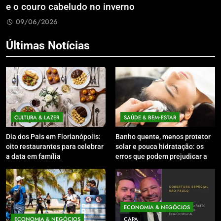
e o couro cabeludo no inverno
C
09/06/2026
Últimas Notícias
CULTURA & LAZER
SAÚDE & BEM‑ESTAR
Dia dos Pais em Florianópolis:
Banho quente, menos protetor
oito restaurantes para celebrar
solar e pouca hidratação: os
a data em família
erros que podem prejudicar a
pele e o couro cabeludo no
inverno
ECONOMIA & NEGÓCIOS
ECONOMIA & NEGÓCIOS
CAPA