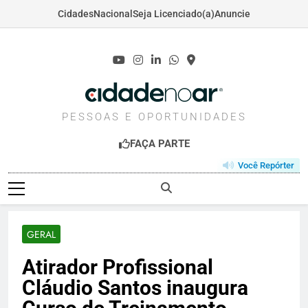
Cidades
Nacional
Seja Licenciado(a)
Anuncie
Skip
to
content
CIDADENOAR.COM
PESSOAS E OPORTUNIDADES
FAÇA PARTE
Você Repórter
GERAL
Atirador Profissional
Cláudio Santos inaugura