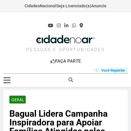
Cidades
Nacional
Seja Licenciado(a)
Anuncie
Skip
to
content
CIDADENOAR.COM
PESSOAS E OPORTUNIDADES
FAÇA PARTE
Você Repórter
GERAL
Bagual Lidera Campanha
Inspiradora para Apoiar