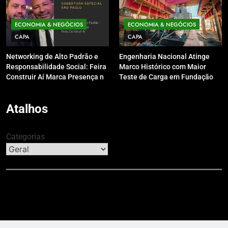
ECONOMIA & NEGÓCIOS
ECONOMIA & NEGÓCIOS
CAPA
CAPA
Networking de Alto Padrão e
Engenharia Nacional Atinge
Responsabilidade Social: Feira
Marco Histórico com Maior
Construir Aí Marca Presença no
Teste de Carga em Fundação
Leilão do Instituto Neymar Jr.
do Brasil em Balneário
Camboriú
Atalhos
Categorias