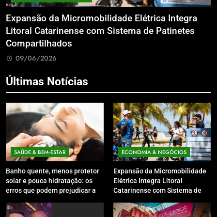
Expansão da Micromobilidade Elétrica Integra
N
le
Litoral Catarinense com Sistema de Patinetes
S
Compartilhados
L
09/06/2026
Últimas Notícias
SAÚDE & BEM‑ESTAR
ECONOMIA & NEGÓCIOS
Banho quente, menos protetor
Expansão da Micromobilidade
solar e pouca hidratação: os
Elétrica Integra Litoral
erros que podem prejudicar a
Catarinense com Sistema de
pele e o couro cabeludo no
Patinetes Compartilhados
inverno