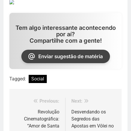
Tem algo interessante acontecendo
por aí?
Compartilhe com a gente!
Enviar sugestão de matéria
Tagged:
Social
Previous:
Next:
Navegação
de
Revolução
Desvendando os
Cinematográfica:
Segredos das
Post
“Amor de Santa
Apostas em Vôlei no