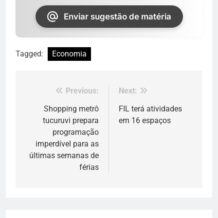
Enviar sugestão de matéria
Tagged:
Economia
Previous:
Next:
Navegação
de
Shopping metrô
FIL terá atividades
tucuruvi prepara
em 16 espaços
Post
programação
imperdível para as
últimas semanas de
férias