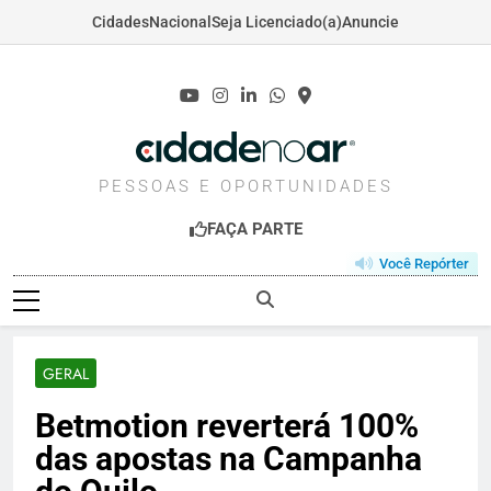
Cidades
Nacional
Seja Licenciado(a)
Anuncie
Skip
to
content
CIDADENOAR.COM
PESSOAS E OPORTUNIDADES
FAÇA PARTE
Você Repórter
GERAL
Betmotion reverterá 100%
das apostas na Campanha