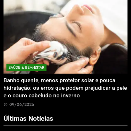
SAÚDE & BEM‑ESTAR
Banho quente, menos protetor solar e pouca
E
hidratação: os erros que podem prejudicar a pele
L
e o couro cabeludo no inverno
C
09/06/2026
Últimas Notícias