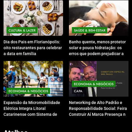
CULTURA & LAZER
SAÚDE & BEM‑ESTAR
Dia dos Pais em Florianópolis:
Banho quente, menos protetor
oito restaurantes para celebrar
solar e pouca hidratação: os
a data em família
erros que podem prejudicar a
pele e o couro cabeludo no
inverno
ECONOMIA & NEGÓCIOS
ECONOMIA & NEGÓCIOS
CAPA
Expansão da Micromobilidade
Networking de Alto Padrão e
Elétrica Integra Litoral
Responsabilidade Social: Feira
Catarinense com Sistema de
Construir Aí Marca Presença no
Patinetes Compartilhados
Leilão do Instituto Neymar Jr.