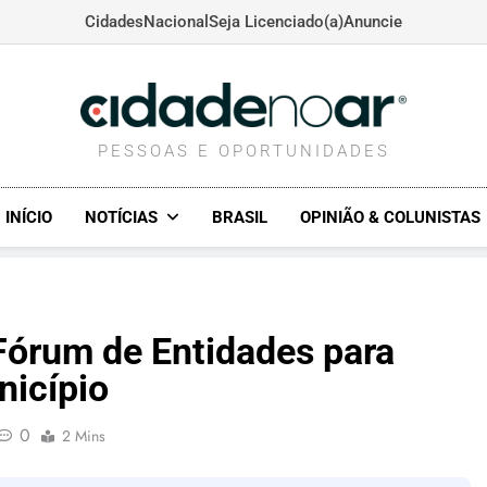
Cidades
Nacional
Seja Licenciado(a)
Anuncie
CIDADENOAR.COM
PESSOAS E OPORTUNIDADES
INÍCIO
NOTÍCIAS
BRASIL
OPINIÃO & COLUNISTAS
órum de Entidades para
nicípio
0
2 Mins