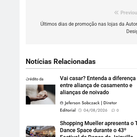
Previou
Navegação
de
Últimos dias de promoção nas lojas da Autor
Desi
Post
Notícias Relacionadas
Vai casar? Entenda a diferença
Crédito da
entre aliança de casamento e
imagem: Pexels
alianças de noivado
Jeferson Sobczack | Diretor
Editorial
04/08/2026
0
Shopping Mueller apresenta o 
Dance Space durante o 43º