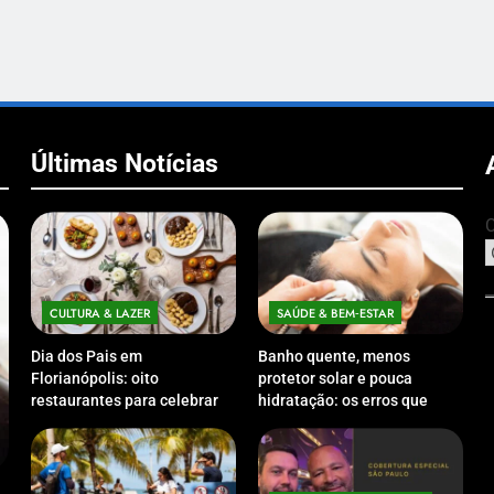
Últimas Notícias
C
CULTURA & LAZER
SAÚDE & BEM‑ESTAR
Dia dos Pais em
Banho quente, menos
Florianópolis: oito
protetor solar e pouca
restaurantes para celebrar a
hidratação: os erros que
data em família
podem prejudicar a pele e o
couro cabeludo no inverno
ECONOMIA & NEGÓCIOS
ECO