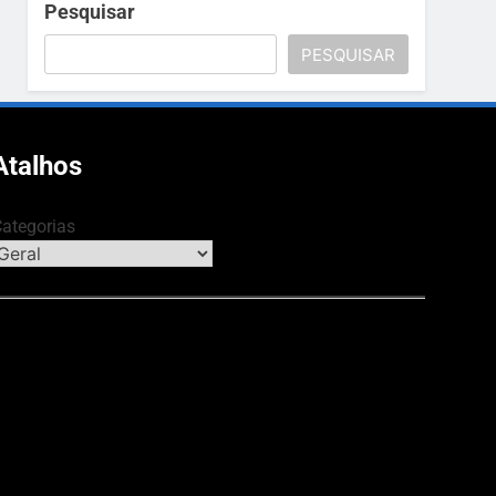
Pesquisar
PESQUISAR
Atalhos
ategorias
NOMIA & NEGÓCIOS
CULTURA & LA