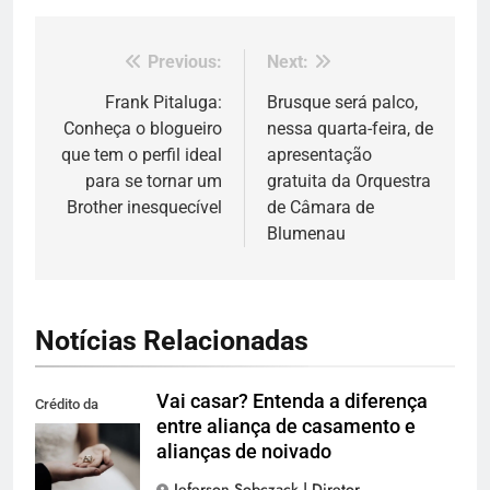
Previous:
Next:
Navegação
de
Frank Pitaluga:
Brusque será palco,
Conheça o blogueiro
nessa quarta-feira, de
Post
que tem o perfil ideal
apresentação
para se tornar um
gratuita da Orquestra
Brother inesquecível
de Câmara de
Blumenau
Notícias Relacionadas
Vai casar? Entenda a diferença
Crédito da
entre aliança de casamento e
imagem: Pexels
alianças de noivado
Jeferson Sobczack | Diretor