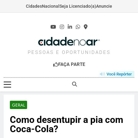
Cidades
Nacional
Seja Licenciado(a)
Anuncie
Skip
to
content
CIDADENOAR.COM
PESSOAS E OPORTUNIDADES
FAÇA PARTE
Você Repórter
GERAL
Como desentupir a pia com
Coca-Cola?