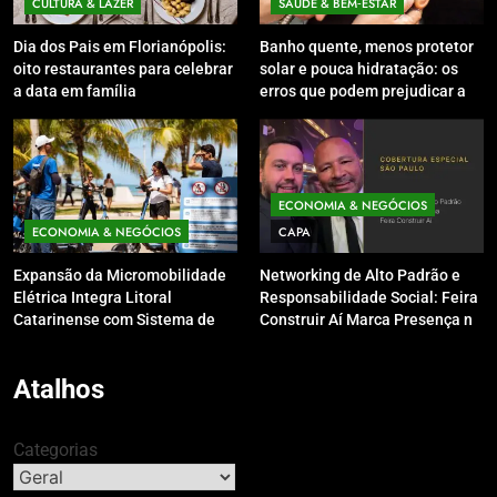
CULTURA & LAZER
SAÚDE & BEM‑ESTAR
Dia dos Pais em Florianópolis:
Banho quente, menos protetor
oito restaurantes para celebrar
solar e pouca hidratação: os
a data em família
erros que podem prejudicar a
pele e o couro cabeludo no
inverno
ECONOMIA & NEGÓCIOS
ECONOMIA & NEGÓCIOS
CAPA
Expansão da Micromobilidade
Networking de Alto Padrão e
Elétrica Integra Litoral
Responsabilidade Social: Feira
Catarinense com Sistema de
Construir Aí Marca Presença no
Patinetes Compartilhados
Leilão do Instituto Neymar Jr.
Atalhos
Categorias