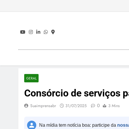
Skip
to
content
GERAL
Consórcio de serviços p
0
Suaimprensabr
31/07/2025
3 Mins
Na mídia tem notícia boa: participe da
noss