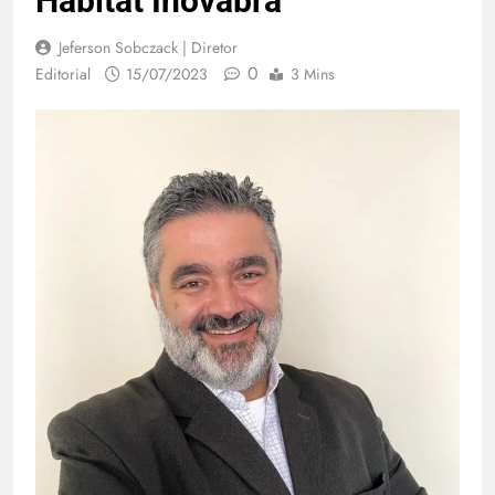
Habitat Inovabra
Jeferson Sobczack | Diretor
0
Editorial
15/07/2023
3 Mins