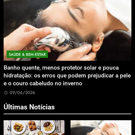
SAÚDE & BEM‑ESTAR
Banho quente, menos protetor solar e pouca
E
hidratação: os erros que podem prejudicar a pele
L
e o couro cabeludo no inverno
C
09/06/2026
Últimas Notícias