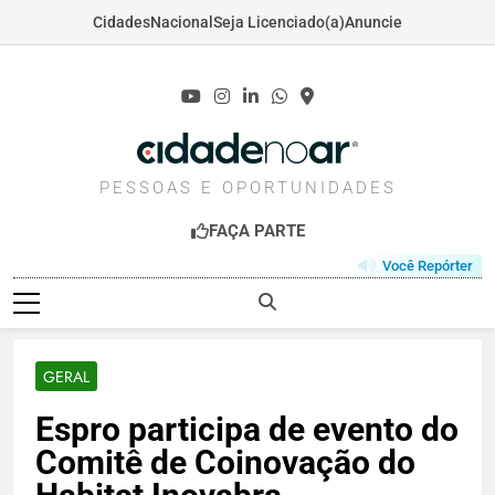
Cidades
Nacional
Seja Licenciado(a)
Anuncie
Skip
to
content
CIDADENOAR.COM
PESSOAS E OPORTUNIDADES
FAÇA PARTE
Você Repórter
GERAL
Espro participa de evento do
Comitê de Coinovação do