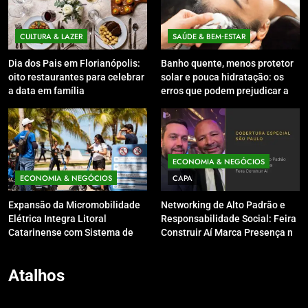
CULTURA & LAZER
SAÚDE & BEM‑ESTAR
Dia dos Pais em Florianópolis:
Banho quente, menos protetor
oito restaurantes para celebrar
solar e pouca hidratação: os
a data em família
erros que podem prejudicar a
pele e o couro cabeludo no
inverno
ECONOMIA & NEGÓCIOS
ECONOMIA & NEGÓCIOS
CAPA
Expansão da Micromobilidade
Networking de Alto Padrão e
Elétrica Integra Litoral
Responsabilidade Social: Feira
Catarinense com Sistema de
Construir Aí Marca Presença no
Patinetes Compartilhados
Leilão do Instituto Neymar Jr.
Atalhos