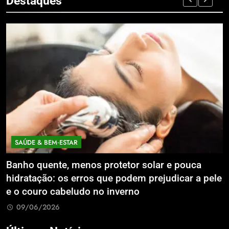
Destaques
SAÚDE & BEM‑ESTAR
Banho quente, menos protetor solar e pouca
E
hidratação: os erros que podem prejudicar a pele
L
e o couro cabeludo no inverno
C
09/06/2026