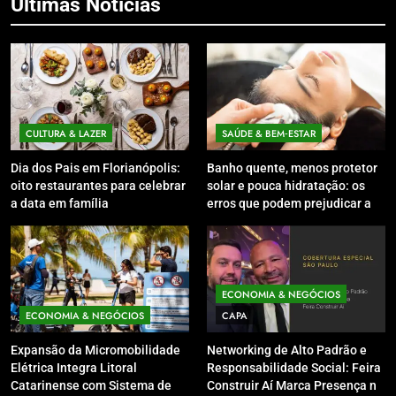
Últimas Notícias
CULTURA & LAZER
SAÚDE & BEM‑ESTAR
Dia dos Pais em Florianópolis:
Banho quente, menos protetor
oito restaurantes para celebrar
solar e pouca hidratação: os
a data em família
erros que podem prejudicar a
pele e o couro cabeludo no
inverno
ECONOMIA & NEGÓCIOS
ECONOMIA & NEGÓCIOS
CAPA
Expansão da Micromobilidade
Networking de Alto Padrão e
Elétrica Integra Litoral
Responsabilidade Social: Feira
Catarinense com Sistema de
Construir Aí Marca Presença no