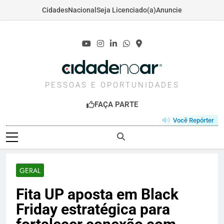
Cidades
Nacional
Seja Licenciado(a)
Anuncie
Skip
to
content
CIDADENOAR.COM
PESSOAS E OPORTUNIDADES
FAÇA PARTE
Você Repórter
GERAL
Fita UP aposta em Black
Friday estratégica para