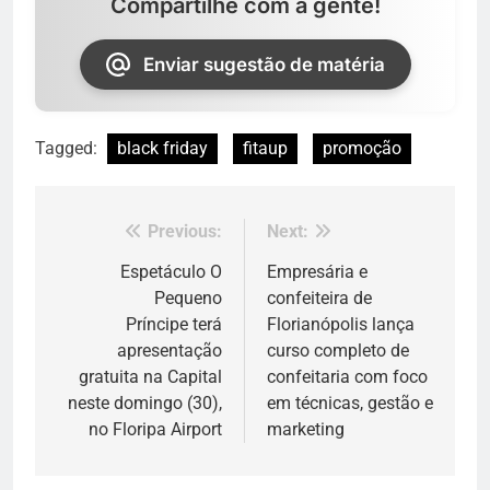
Compartilhe com a gente!
Enviar sugestão de matéria
Tagged:
black friday
fitaup
promoção
Previous:
Next:
Navegação
de
Espetáculo O
Empresária e
Pequeno
confeiteira de
Post
Príncipe terá
Florianópolis lança
apresentação
curso completo de
gratuita na Capital
confeitaria com foco
neste domingo (30),
em técnicas, gestão e
no Floripa Airport
marketing