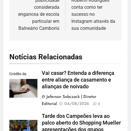
publicidade
Roberth Rodrigues
Post
considerada
conta como ter
enganosa de escola
sucesso no
particular em
Instagram através da
Balneário Camboriú
sua comunidade
Notícias Relacionadas
Vai casar? Entenda a diferença
Crédito da
entre aliança de casamento e
imagem: Pexels
alianças de noivado
Jeferson Sobczack | Diretor
Editorial
04/08/2026
0
Tarde dos Campeões leva ao
palco aberto do Shopping Mueller
apresentações dos grupos