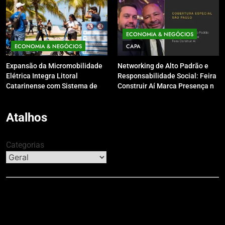
inverno
ECONOMIA & NEGÓCIOS
ECONOMIA & NEGÓCIOS
CAPA
Expansão da Micromobilidade
Networking de Alto Padrão e
Elétrica Integra Litoral
Responsabilidade Social: Feira
Catarinense com Sistema de
Construir Aí Marca Presença no
Patinetes Compartilhados
Leilão do Instituto Neymar Jr.
Atalhos
Categorias