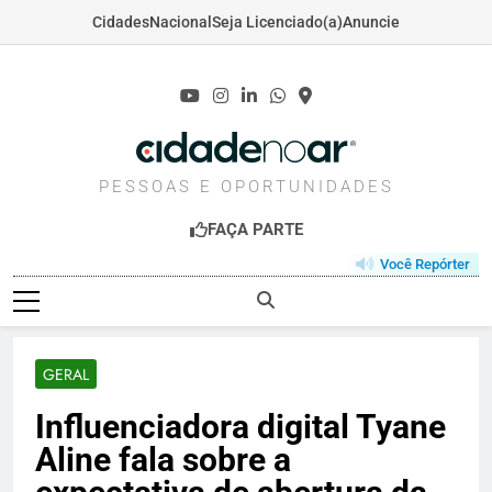
Cidades
Nacional
Seja Licenciado(a)
Anuncie
Skip
to
content
CIDADENOAR.COM
PESSOAS E OPORTUNIDADES
FAÇA PARTE
Você Repórter
GERAL
Influenciadora digital Tyane
Aline fala sobre a