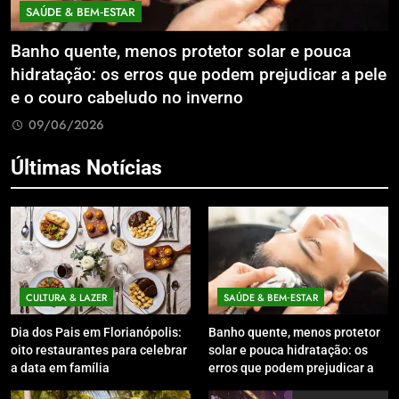
SAÚDE & BEM‑ESTAR
Banho quente, menos protetor solar e pouca
E
hidratação: os erros que podem prejudicar a pele
L
e o couro cabeludo no inverno
C
09/06/2026
Últimas Notícias
CULTURA & LAZER
SAÚDE & BEM‑ESTAR
Dia dos Pais em Florianópolis:
Banho quente, menos protetor
oito restaurantes para celebrar
solar e pouca hidratação: os
a data em família
erros que podem prejudicar a
pele e o couro cabeludo no