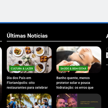
Últimas Notícias
C
CULTURA & LAZER
SAÚDE & BEM‑ESTAR
Dia dos Pais em
Banho quente, menos
Florianópolis: oito
protetor solar e pouca
restaurantes para celebrar a
hidratação: os erros que
data em família
podem prejudicar a pele e o
couro cabeludo no inverno
ECONOMIA & NEGÓCIOS
ECO