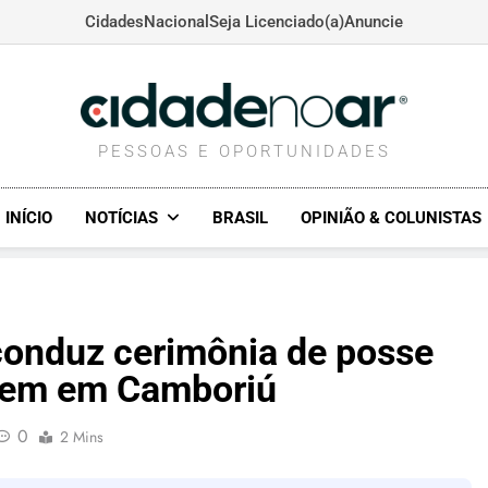
Cidades
Nacional
Seja Licenciado(a)
Anuncie
CIDADENOAR.COM
PESSOAS E OPORTUNIDADES
INÍCIO
NOTÍCIAS
BRASIL
OPINIÃO & COLUNISTAS
conduz cerimônia de posse
rdem em Camboriú
0
2 Mins