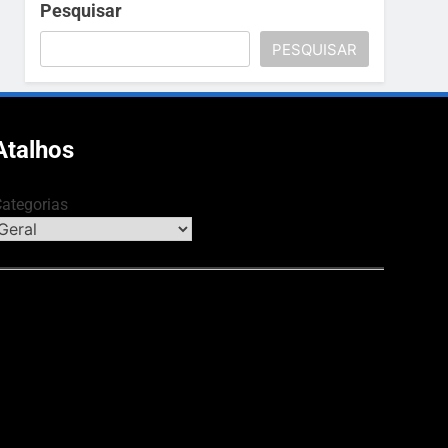
Pesquisar
PESQUISAR
Atalhos
ategorias
NOMIA & NEGÓCIOS
CULTURA & LA