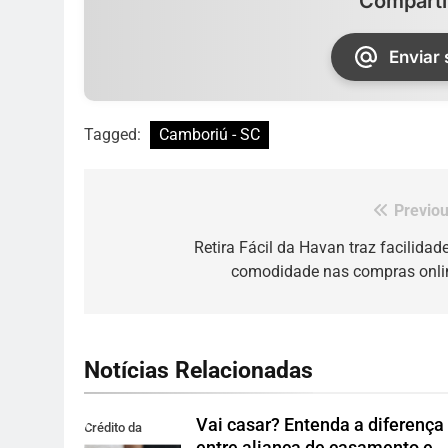
Comparti
Enviar
Tagged:
Camboriú - SC
Previou
Navegação
de
Retira Fácil da Havan traz facilidade
comodidade nas compras onli
Post
Notícias Relacionadas
Vai casar? Entenda a diferença
Crédito da
entre aliança de casamento e