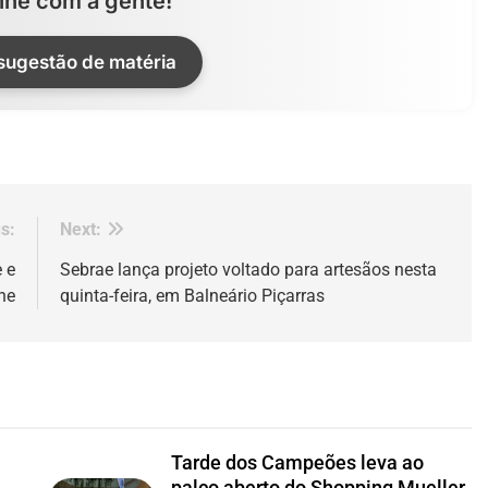
lhe com a gente!
 sugestão de matéria
s:
Next:
 e
Sebrae lança projeto voltado para artesãos nesta
ne
quinta-feira, em Balneário Piçarras
Tarde dos Campeões leva ao
palco aberto do Shopping Mueller