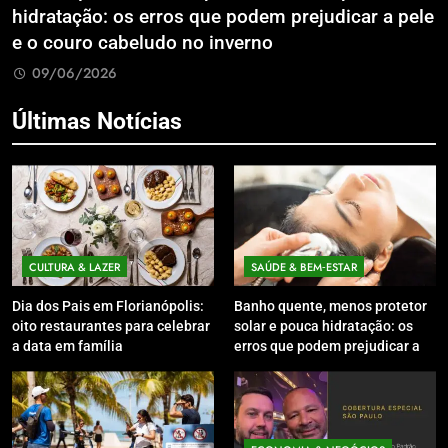
hidratação: os erros que podem prejudicar a pele
L
e o couro cabeludo no inverno
C
09/06/2026
Últimas Notícias
CULTURA & LAZER
SAÚDE & BEM‑ESTAR
Dia dos Pais em Florianópolis:
Banho quente, menos protetor
oito restaurantes para celebrar
solar e pouca hidratação: os
a data em família
erros que podem prejudicar a
pele e o couro cabeludo no
inverno