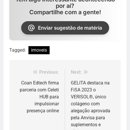
por aí?
Compartilhe com a gente!
Enviar sugestão de matéria
Tagged:
imoveis
Previous:
Next:
Navegação
de
Coan Edtech firma
GELITA destaca na
parceria com Celeti
FiSA 2023 o
Post
HUB para
VERISOL®, único
impulsionar
colágeno com
presença online
alegação aprovada
pela Anvisa para
suplementos e