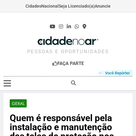
Cidades
Nacional
Seja Licenciado(a)
Anuncie
Skip
to
content
CIDADENOAR.COM
PESSOAS E OPORTUNIDADES
FAÇA PARTE
Você Repórter
GERAL
Quem é responsável pela
instalação e manutenção