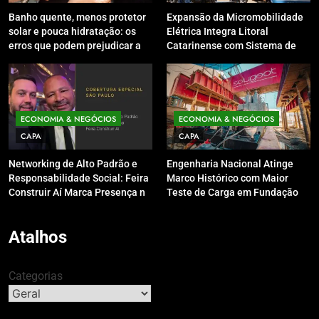
Banho quente, menos protetor
Expansão da Micromobilidade
solar e pouca hidratação: os
Elétrica Integra Litoral
erros que podem prejudicar a
Catarinense com Sistema de
pele e o couro cabeludo no
Patinetes Compartilhados
inverno
ECONOMIA & NEGÓCIOS
ECONOMIA & NEGÓCIOS
CAPA
CAPA
Networking de Alto Padrão e
Engenharia Nacional Atinge
Responsabilidade Social: Feira
Marco Histórico com Maior
Construir Aí Marca Presença no
Teste de Carga em Fundação
Leilão do Instituto Neymar Jr.
do Brasil em Balneário
Camboriú
Atalhos
Categorias