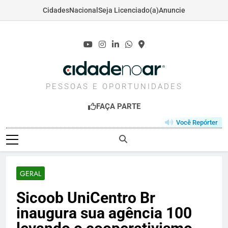
Cidades
Nacional
Seja Licenciado(a)
Anuncie
Skip
to
content
CIDADENOAR.COM
PESSOAS E OPORTUNIDADES
FAÇA PARTE
Você Repórter
GERAL
Sicoob UniCentro Br
inaugura sua agência 100